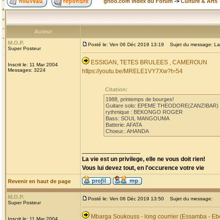
grioo.com Index du Forum
->
Culture & Arts
Auteur
M.O.P.
Posté le: Ven 06 Déc 2019 13:19
Sujet du message: La
Super Posteur
ESSIGAN, TETES BRULEES , CAMEROUN
Inscrit le: 11 Mar 2004
Messages: 3224
https://youtu.be/MRELE1VY7Xw?t=54
Citation:
1988, printemps de bourges!
Guitare solo: EPEME THEODORE(ZANZIBAR)
rythmique : BEKONGO ROGER
Bass: SOUL MANGOUMA
Batterie: AFATA
Choeur.: AHANDA
_________________
La vie est un privilege, elle ne vous doit rien!
Vous lui devez tout, en l'occurence votre vie
Revenir en haut de page
M.O.P.
Posté le: Ven 06 Déc 2019 13:50
Sujet du message:
Super Posteur
Mbarga Soukouss - long courrier (Essamba - Eb
Inscrit le: 11 Mar 2004