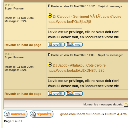
M.O.P.
Posté le: Ven 15 Mai 2020 10:52
Sujet du message:
Super Posteur
Dj Caloudji - Sentiment MÃ´kÃ´, cote d'ivoire
Inscrit le: 11 Mar 2004
Messages: 3224
https://youtu.be/PGcI8jLu2j8
_________________
La vie est un privilege, elle ne vous doit rien!
Vous lui devez tout, en l'occurence votre vie
Revenir en haut de page
M.O.P.
Posté le: Ven 15 Mai 2020 11:03
Sujet du message:
Super Posteur
DJ Jacob - Attalakou, Cote d'ivoire
Inscrit le: 11 Mar 2004
Messages: 3224
https://youtu.be/Iadbkv9XDN8?t=285
_________________
La vie est un privilege, elle ne vous doit rien!
Vous lui devez tout, en l'occurence votre vie
Revenir en haut de page
Montrer les messages depuis:
grioo.com Index du Forum
->
Culture & Arts
Page
1
sur
1