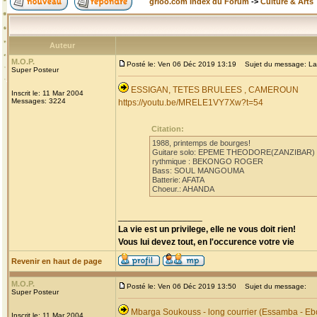
grioo.com Index du Forum
->
Culture & Arts
Auteur
M.O.P.
Posté le: Ven 06 Déc 2019 13:19
Sujet du message: La
Super Posteur
ESSIGAN, TETES BRULEES , CAMEROUN
Inscrit le: 11 Mar 2004
Messages: 3224
https://youtu.be/MRELE1VY7Xw?t=54
Citation:
1988, printemps de bourges!
Guitare solo: EPEME THEODORE(ZANZIBAR)
rythmique : BEKONGO ROGER
Bass: SOUL MANGOUMA
Batterie: AFATA
Choeur.: AHANDA
_________________
La vie est un privilege, elle ne vous doit rien!
Vous lui devez tout, en l'occurence votre vie
Revenir en haut de page
M.O.P.
Posté le: Ven 06 Déc 2019 13:50
Sujet du message:
Super Posteur
Mbarga Soukouss - long courrier (Essamba - Eb
Inscrit le: 11 Mar 2004