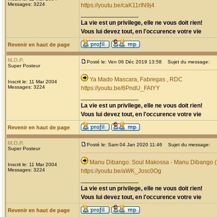
Messages: 3224
https://youtu.be/caK11rIN9j4
_________________
La vie est un privilege, elle ne vous doit rien!
Vous lui devez tout, en l'occurence votre vie
Revenir en haut de page
M.O.P.
Posté le: Ven 06 Déc 2019 13:58
Sujet du message:
Super Posteur
Ya Mado Mascara, Fabregas , RDC
Inscrit le: 11 Mar 2004
Messages: 3224
https://youtu.be/6PndU_FAtYY
_________________
La vie est un privilege, elle ne vous doit rien!
Vous lui devez tout, en l'occurence votre vie
Revenir en haut de page
M.O.P.
Posté le: Sam 04 Jan 2020 11:46
Sujet du message:
Super Posteur
Manu Dibango: Soul Makossa - Manu Dibango (f
Inscrit le: 11 Mar 2004
Messages: 3224
https://youtu.be/aWK_Josc0Og
_________________
La vie est un privilege, elle ne vous doit rien!
Vous lui devez tout, en l'occurence votre vie
Revenir en haut de page