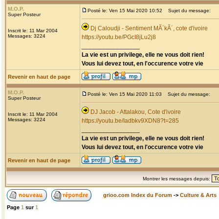
M.O.P.
Posté le: Ven 15 Mai 2020 10:52
Sujet du message:
Super Posteur
Dj Caloudji - Sentiment MÃ´kÃ´, cote d'ivoire
Inscrit le: 11 Mar 2004
Messages: 3224
https://youtu.be/PGcI8jLu2j8
_________________
La vie est un privilege, elle ne vous doit rien!
Vous lui devez tout, en l'occurence votre vie
Revenir en haut de page
M.O.P.
Posté le: Ven 15 Mai 2020 11:03
Sujet du message:
Super Posteur
DJ Jacob - Attalakou, Cote d'ivoire
Inscrit le: 11 Mar 2004
Messages: 3224
https://youtu.be/Iadbkv9XDN8?t=285
_________________
La vie est un privilege, elle ne vous doit rien!
Vous lui devez tout, en l'occurence votre vie
Revenir en haut de page
Montrer les messages depuis:
grioo.com Index du Forum
->
Culture & Arts
Page
1
sur
1