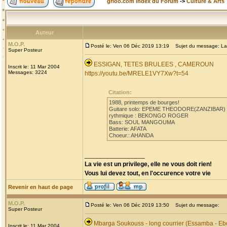
grioo.com Index du Forum
->
Culture & Arts
Auteur
M.O.P.
Posté le: Ven 06 Déc 2019 13:19
Sujet du message: La
Super Posteur
ESSIGAN, TETES BRULEES , CAMEROUN
Inscrit le: 11 Mar 2004
Messages: 3224
https://youtu.be/MRELE1VY7Xw?t=54
Citation:
1988, printemps de bourges!
Guitare solo: EPEME THEODORE(ZANZIBAR)
rythmique : BEKONGO ROGER
Bass: SOUL MANGOUMA
Batterie: AFATA
Choeur.: AHANDA
_________________
La vie est un privilege, elle ne vous doit rien!
Vous lui devez tout, en l'occurence votre vie
Revenir en haut de page
M.O.P.
Posté le: Ven 06 Déc 2019 13:50
Sujet du message:
Super Posteur
Mbarga Soukouss - long courrier (Essamba - Eb
Inscrit le: 11 Mar 2004