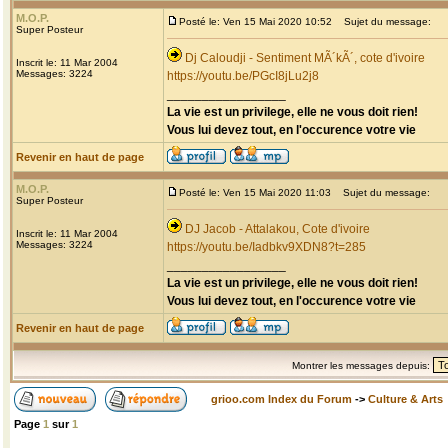
M.O.P.
Posté le: Ven 15 Mai 2020 10:52
Sujet du message:
Super Posteur
Dj Caloudji - Sentiment MÃ´kÃ´, cote d'ivoire
Inscrit le: 11 Mar 2004
Messages: 3224
https://youtu.be/PGcI8jLu2j8
_________________
La vie est un privilege, elle ne vous doit rien!
Vous lui devez tout, en l'occurence votre vie
Revenir en haut de page
M.O.P.
Posté le: Ven 15 Mai 2020 11:03
Sujet du message:
Super Posteur
DJ Jacob - Attalakou, Cote d'ivoire
Inscrit le: 11 Mar 2004
Messages: 3224
https://youtu.be/Iadbkv9XDN8?t=285
_________________
La vie est un privilege, elle ne vous doit rien!
Vous lui devez tout, en l'occurence votre vie
Revenir en haut de page
Montrer les messages depuis:
grioo.com Index du Forum
->
Culture & Arts
Page
1
sur
1