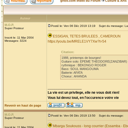
grioo.com Index du Forum
->
Culture & Arts
Auteur
M.O.P.
Posté le: Ven 06 Déc 2019 13:19
Sujet du message: La
Super Posteur
ESSIGAN, TETES BRULEES , CAMEROUN
Inscrit le: 11 Mar 2004
Messages: 3224
https://youtu.be/MRELE1VY7Xw?t=54
Citation:
1988, printemps de bourges!
Guitare solo: EPEME THEODORE(ZANZIBAR)
rythmique : BEKONGO ROGER
Bass: SOUL MANGOUMA
Batterie: AFATA
Choeur.: AHANDA
_________________
La vie est un privilege, elle ne vous doit rien!
Vous lui devez tout, en l'occurence votre vie
Revenir en haut de page
M.O.P.
Posté le: Ven 06 Déc 2019 13:50
Sujet du message:
Super Posteur
Mbarga Soukouss - long courrier (Essamba - Eb
Inscrit le: 11 Mar 2004