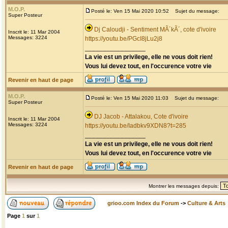
M.O.P.
Posté le: Ven 15 Mai 2020 10:52
Sujet du message:
Super Posteur
Dj Caloudji - Sentiment MÃ´kÃ´, cote d'ivoire
Inscrit le: 11 Mar 2004
Messages: 3224
https://youtu.be/PGcI8jLu2j8
_________________
La vie est un privilege, elle ne vous doit rien!
Vous lui devez tout, en l'occurence votre vie
Revenir en haut de page
M.O.P.
Posté le: Ven 15 Mai 2020 11:03
Sujet du message:
Super Posteur
DJ Jacob - Attalakou, Cote d'ivoire
Inscrit le: 11 Mar 2004
Messages: 3224
https://youtu.be/Iadbkv9XDN8?t=285
_________________
La vie est un privilege, elle ne vous doit rien!
Vous lui devez tout, en l'occurence votre vie
Revenir en haut de page
Montrer les messages depuis:
grioo.com Index du Forum
->
Culture & Arts
Page
1
sur
1