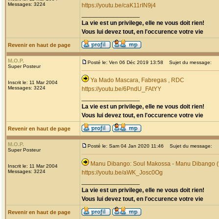
Messages: 3224
https://youtu.be/caK11rIN9j4
_________________
La vie est un privilege, elle ne vous doit rien!
Vous lui devez tout, en l'occurence votre vie
Revenir en haut de page
M.O.P.
Posté le: Ven 06 Déc 2019 13:58
Sujet du message:
Super Posteur
Ya Mado Mascara, Fabregas , RDC
Inscrit le: 11 Mar 2004
Messages: 3224
https://youtu.be/6PndU_FAtYY
_________________
La vie est un privilege, elle ne vous doit rien!
Vous lui devez tout, en l'occurence votre vie
Revenir en haut de page
M.O.P.
Posté le: Sam 04 Jan 2020 11:46
Sujet du message:
Super Posteur
Manu Dibango: Soul Makossa - Manu Dibango (f
Inscrit le: 11 Mar 2004
Messages: 3224
https://youtu.be/aWK_Josc0Og
_________________
La vie est un privilege, elle ne vous doit rien!
Vous lui devez tout, en l'occurence votre vie
Revenir en haut de page