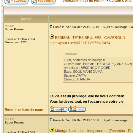
grioo.com Index du Forum
->
Culture & Arts
Auteur
M.O.P.
Posté le: Ven 06 Déc 2019 13:19
Sujet du message: La
Super Posteur
ESSIGAN, TETES BRULEES , CAMEROUN
Inscrit le: 11 Mar 2004
Messages: 3224
https://youtu.be/MRELE1VY7Xw?t=54
Citation:
1988, printemps de bourges!
Guitare solo: EPEME THEODORE(ZANZIBAR)
rythmique : BEKONGO ROGER
Bass: SOUL MANGOUMA
Batterie: AFATA
Choeur.: AHANDA
_________________
La vie est un privilege, elle ne vous doit rien!
Vous lui devez tout, en l'occurence votre vie
Revenir en haut de page
M.O.P.
Posté le: Ven 06 Déc 2019 13:50
Sujet du message:
Super Posteur
Mbarga Soukouss - long courrier (Essamba - Eb
Inscrit le: 11 Mar 2004