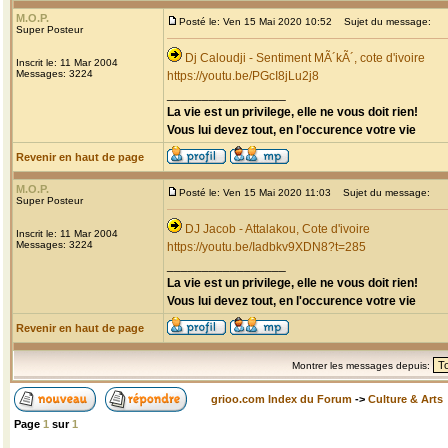
M.O.P.
Posté le: Ven 15 Mai 2020 10:52
Sujet du message:
Super Posteur
Dj Caloudji - Sentiment MÃ´kÃ´, cote d'ivoire
Inscrit le: 11 Mar 2004
Messages: 3224
https://youtu.be/PGcI8jLu2j8
_________________
La vie est un privilege, elle ne vous doit rien!
Vous lui devez tout, en l'occurence votre vie
Revenir en haut de page
M.O.P.
Posté le: Ven 15 Mai 2020 11:03
Sujet du message:
Super Posteur
DJ Jacob - Attalakou, Cote d'ivoire
Inscrit le: 11 Mar 2004
Messages: 3224
https://youtu.be/Iadbkv9XDN8?t=285
_________________
La vie est un privilege, elle ne vous doit rien!
Vous lui devez tout, en l'occurence votre vie
Revenir en haut de page
Montrer les messages depuis:
grioo.com Index du Forum
->
Culture & Arts
Page
1
sur
1