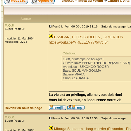
grioo.com Index du Forum
->
Culture & Arts
Auteur
M.O.P.
Posté le: Ven 06 Déc 2019 13:19
Sujet du message: La
Super Posteur
ESSIGAN, TETES BRULEES , CAMEROUN
Inscrit le: 11 Mar 2004
Messages: 3224
https://youtu.be/MRELE1VY7Xw?t=54
Citation:
1988, printemps de bourges!
Guitare solo: EPEME THEODORE(ZANZIBAR)
rythmique : BEKONGO ROGER
Bass: SOUL MANGOUMA
Batterie: AFATA
Choeur.: AHANDA
_________________
La vie est un privilege, elle ne vous doit rien!
Vous lui devez tout, en l'occurence votre vie
Revenir en haut de page
M.O.P.
Posté le: Ven 06 Déc 2019 13:50
Sujet du message:
Super Posteur
Mbarga Soukouss - long courrier (Essamba - Eb
Inscrit le: 11 Mar 2004