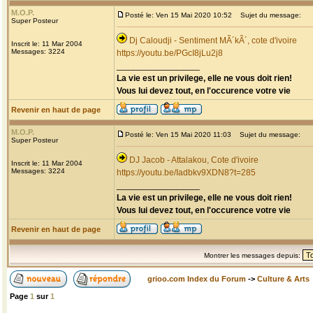
M.O.P.
Posté le: Ven 15 Mai 2020 10:52
Sujet du message:
Super Posteur
Dj Caloudji - Sentiment MÃ´kÃ´, cote d'ivoire
Inscrit le: 11 Mar 2004
Messages: 3224
https://youtu.be/PGcI8jLu2j8
_________________
La vie est un privilege, elle ne vous doit rien!
Vous lui devez tout, en l'occurence votre vie
Revenir en haut de page
M.O.P.
Posté le: Ven 15 Mai 2020 11:03
Sujet du message:
Super Posteur
DJ Jacob - Attalakou, Cote d'ivoire
Inscrit le: 11 Mar 2004
Messages: 3224
https://youtu.be/Iadbkv9XDN8?t=285
_________________
La vie est un privilege, elle ne vous doit rien!
Vous lui devez tout, en l'occurence votre vie
Revenir en haut de page
Montrer les messages depuis:
grioo.com Index du Forum
->
Culture & Arts
Page
1
sur
1