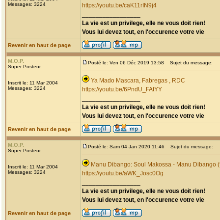
Messages: 3224
https://youtu.be/caK11rIN9j4
_________________
La vie est un privilege, elle ne vous doit rien!
Vous lui devez tout, en l'occurence votre vie
Revenir en haut de page
M.O.P.
Posté le: Ven 06 Déc 2019 13:58
Sujet du message:
Super Posteur
Ya Mado Mascara, Fabregas , RDC
Inscrit le: 11 Mar 2004
Messages: 3224
https://youtu.be/6PndU_FAtYY
_________________
La vie est un privilege, elle ne vous doit rien!
Vous lui devez tout, en l'occurence votre vie
Revenir en haut de page
M.O.P.
Posté le: Sam 04 Jan 2020 11:46
Sujet du message:
Super Posteur
Manu Dibango: Soul Makossa - Manu Dibango (f
Inscrit le: 11 Mar 2004
Messages: 3224
https://youtu.be/aWK_Josc0Og
_________________
La vie est un privilege, elle ne vous doit rien!
Vous lui devez tout, en l'occurence votre vie
Revenir en haut de page