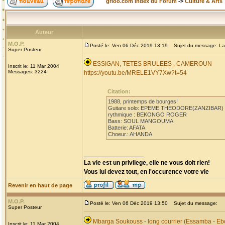
grioo.com Index du Forum
->
Culture & Arts
Auteur
M.O.P.
Posté le: Ven 06 Déc 2019 13:19
Sujet du message: La
Super Posteur
ESSIGAN, TETES BRULEES , CAMEROUN
Inscrit le: 11 Mar 2004
Messages: 3224
https://youtu.be/MRELE1VY7Xw?t=54
Citation:
1988, printemps de bourges!
Guitare solo: EPEME THEODORE(ZANZIBAR)
rythmique : BEKONGO ROGER
Bass: SOUL MANGOUMA
Batterie: AFATA
Choeur.: AHANDA
_________________
La vie est un privilege, elle ne vous doit rien!
Vous lui devez tout, en l'occurence votre vie
Revenir en haut de page
M.O.P.
Posté le: Ven 06 Déc 2019 13:50
Sujet du message:
Super Posteur
Mbarga Soukouss - long courrier (Essamba - Eb
Inscrit le: 11 Mar 2004