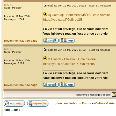
M.O.P.
Posté le: Ven 15 Mai 2020 10:52
Sujet du message:
Super Posteur
Dj Caloudji - Sentiment MÃ´kÃ´, cote d'ivoire
Inscrit le: 11 Mar 2004
Messages: 3224
https://youtu.be/PGcI8jLu2j8
_________________
La vie est un privilege, elle ne vous doit rien!
Vous lui devez tout, en l'occurence votre vie
Revenir en haut de page
M.O.P.
Posté le: Ven 15 Mai 2020 11:03
Sujet du message:
Super Posteur
DJ Jacob - Attalakou, Cote d'ivoire
Inscrit le: 11 Mar 2004
Messages: 3224
https://youtu.be/Iadbkv9XDN8?t=285
_________________
La vie est un privilege, elle ne vous doit rien!
Vous lui devez tout, en l'occurence votre vie
Revenir en haut de page
Montrer les messages depuis:
grioo.com Index du Forum
->
Culture & Arts
Page
1
sur
1