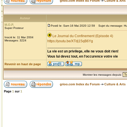
grioo.com Index du Forum
->
Culture & Arts
Auteur
M.O.P.
Posté le: Sam 16 Mai 2020 12:59
Sujet du message: Hu
Super Posteur
Le Journal du Confinement (Episode 4)
Inscrit le: 11 Mar 2004
Messages: 3224
https://youtu.be/XTdj15qB6Yg
_________________
La vie est un privilege, elle ne vous doit rien!
Vous lui devez tout, en l'occurence votre vie
Revenir en haut de page
Montrer les messages depuis:
grioo.com Index du Forum
->
Culture & Arts
Page
1
sur
1