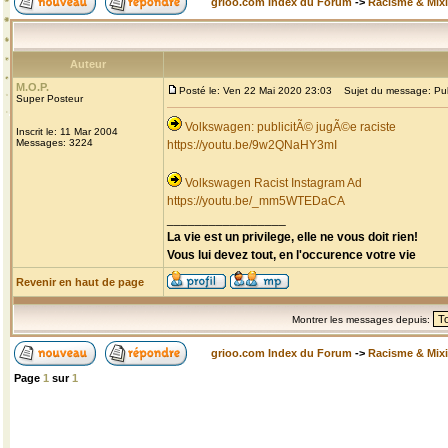
grioo.com Index du Forum
->
Racisme & Mixi
Auteur
M.O.P.
Posté le: Ven 22 Mai 2020 23:03
Sujet du message: Publi
Super Posteur
Volkswagen: publicitÃ© jugÃ©e raciste
Inscrit le: 11 Mar 2004
Messages: 3224
https://youtu.be/9w2QNaHY3mI
Volkswagen Racist Instagram Ad
https://youtu.be/_mm5WTEDaCA
_________________
La vie est un privilege, elle ne vous doit rien!
Vous lui devez tout, en l'occurence votre vie
Revenir en haut de page
Montrer les messages depuis:
grioo.com Index du Forum
->
Racisme & Mixi
Page
1
sur
1