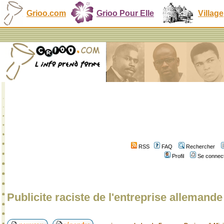
Grioo.com
Grioo Pour Elle
Village
RSS
FAQ
Rechercher
Profil
Se connect
Publicite raciste de l'entreprise alleman