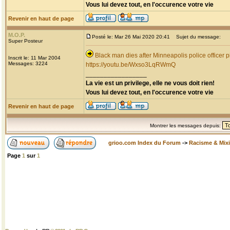
Vous lui devez tout, en l'occurence votre vie
Revenir en haut de page
M.O.P.
Posté le: Mar 26 Mai 2020 20:41
Sujet du message:
Super Posteur
Black man dies after Minneapolis police officer p
Inscrit le: 11 Mar 2004
Messages: 3224
https://youtu.be/Wxso3LqRWmQ
_________________
La vie est un privilege, elle ne vous doit rien!
Vous lui devez tout, en l'occurence votre vie
Revenir en haut de page
Montrer les messages depuis:
grioo.com Index du Forum
->
Racisme & Mixi
Page
1
sur
1