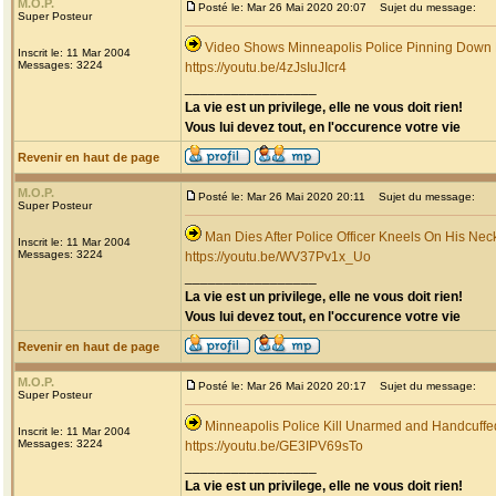
M.O.P.
Posté le: Mar 26 Mai 2020 20:07
Sujet du message:
Super Posteur
Video Shows Minneapolis Police Pinning Down
Inscrit le: 11 Mar 2004
Messages: 3224
https://youtu.be/4zJsIuJIcr4
_________________
La vie est un privilege, elle ne vous doit rien!
Vous lui devez tout, en l'occurence votre vie
Revenir en haut de page
M.O.P.
Posté le: Mar 26 Mai 2020 20:11
Sujet du message:
Super Posteur
Man Dies After Police Officer Kneels On His Nec
Inscrit le: 11 Mar 2004
Messages: 3224
https://youtu.be/WV37Pv1x_Uo
_________________
La vie est un privilege, elle ne vous doit rien!
Vous lui devez tout, en l'occurence votre vie
Revenir en haut de page
M.O.P.
Posté le: Mar 26 Mai 2020 20:17
Sujet du message:
Super Posteur
Minneapolis Police Kill Unarmed and Handcuff
Inscrit le: 11 Mar 2004
Messages: 3224
https://youtu.be/GE3IPV69sTo
_________________
La vie est un privilege, elle ne vous doit rien!