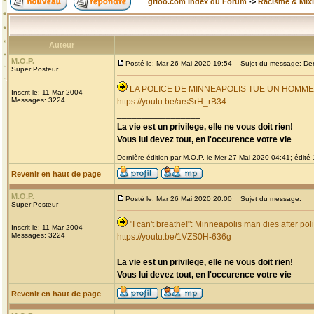
grioo.com Index du Forum
->
Racisme & Mixi
Auteur
M.O.P.
Posté le: Mar 26 Mai 2020 19:54
Sujet du message: Derni
Super Posteur
LA POLICE DE MINNEAPOLIS TUE UN HOMM
Inscrit le: 11 Mar 2004
Messages: 3224
https://youtu.be/arsSrH_rB34
_________________
La vie est un privilege, elle ne vous doit rien!
Vous lui devez tout, en l'occurence votre vie
Dernière édition par M.O.P. le Mer 27 Mai 2020 04:41; édité 1
Revenir en haut de page
M.O.P.
Posté le: Mar 26 Mai 2020 20:00
Sujet du message:
Super Posteur
"I can't breathe!": Minneapolis man dies after pol
Inscrit le: 11 Mar 2004
Messages: 3224
https://youtu.be/1VZS0H-636g
_________________
La vie est un privilege, elle ne vous doit rien!
Vous lui devez tout, en l'occurence votre vie
Revenir en haut de page