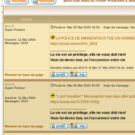
grioo.com Index du Forum
->
Racisme & Mixi
Auteur
M.O.P.
Posté le: Mar 26 Mai 2020 19:54
Sujet du message: Derni
Super Posteur
LA POLICE DE MINNEAPOLIS TUE UN HOMM
Inscrit le: 11 Mar 2004
Messages: 3224
https://youtu.be/arsSrH_rB34
_________________
La vie est un privilege, elle ne vous doit rien!
Vous lui devez tout, en l'occurence votre vie
Dernière édition par M.O.P. le Mer 27 Mai 2020 04:41; édité 1
Revenir en haut de page
M.O.P.
Posté le: Mar 26 Mai 2020 20:00
Sujet du message:
Super Posteur
"I can't breathe!": Minneapolis man dies after pol
Inscrit le: 11 Mar 2004
Messages: 3224
https://youtu.be/1VZS0H-636g
_________________
La vie est un privilege, elle ne vous doit rien!
Vous lui devez tout, en l'occurence votre vie
Revenir en haut de page