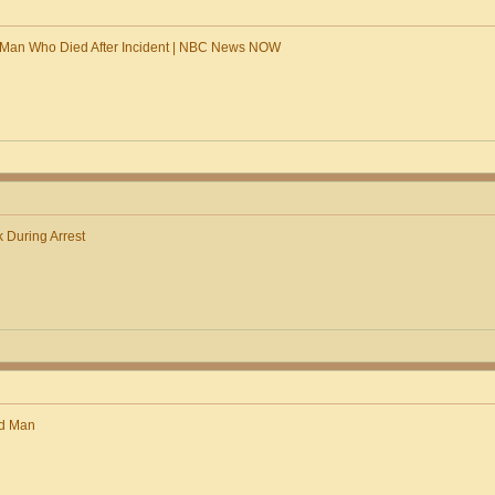
 Man Who Died After Incident | NBC News NOW
k During Arrest
ed Man