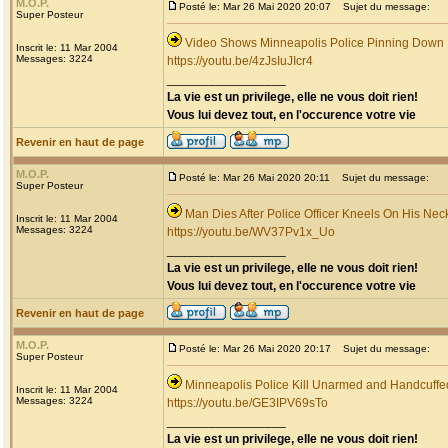
M.O.P.
Posté le: Mar 26 Mai 2020 20:07
Sujet du message:
Super Posteur
Video Shows Minneapolis Police Pinning Down
Inscrit le: 11 Mar 2004
Messages: 3224
https://youtu.be/4zJsIuJIcr4
_________________
La vie est un privilege, elle ne vous doit rien!
Vous lui devez tout, en l'occurence votre vie
Revenir en haut de page
M.O.P.
Posté le: Mar 26 Mai 2020 20:11
Sujet du message:
Super Posteur
Man Dies After Police Officer Kneels On His Nec
Inscrit le: 11 Mar 2004
Messages: 3224
https://youtu.be/WV37Pv1x_Uo
_________________
La vie est un privilege, elle ne vous doit rien!
Vous lui devez tout, en l'occurence votre vie
Revenir en haut de page
M.O.P.
Posté le: Mar 26 Mai 2020 20:17
Sujet du message:
Super Posteur
Minneapolis Police Kill Unarmed and Handcuff
Inscrit le: 11 Mar 2004
Messages: 3224
https://youtu.be/GE3IPV69sTo
_________________
La vie est un privilege, elle ne vous doit rien!