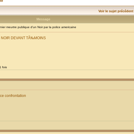
té
Voir le sujet précédent
Message
er meurtre publique d'un Noir par la police americaine
E NOIR DEVANT TÃ‰MOINS
 fois
ice confrontation