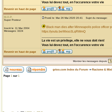
Vous lui devez tout, en l'occurence votre vie
Revenir en haut de page
M.O.P.
Posté le: Mar 26 Mai 2020 20:41
Sujet du message:
Super Posteur
Black man dies after Minneapolis police officer p
Inscrit le: 11 Mar 2004
Messages: 3224
https://youtu.be/Wxso3LqRWmQ
_________________
La vie est un privilege, elle ne vous doit rien!
Vous lui devez tout, en l'occurence votre vie
Revenir en haut de page
Montrer les messages depuis:
grioo.com Index du Forum
->
Racisme & Mixi
Page
1
sur
1