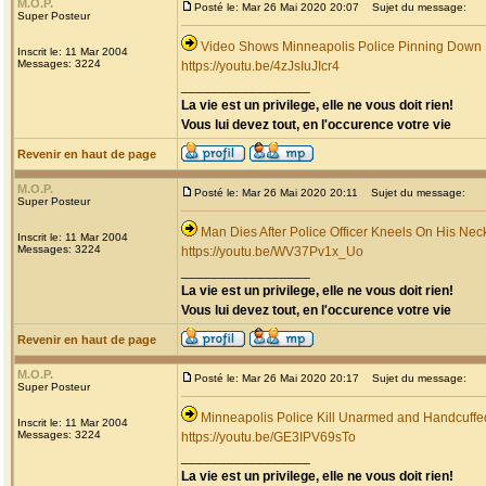
M.O.P.
Posté le: Mar 26 Mai 2020 20:07
Sujet du message:
Super Posteur
Video Shows Minneapolis Police Pinning Down
Inscrit le: 11 Mar 2004
Messages: 3224
https://youtu.be/4zJsIuJIcr4
_________________
La vie est un privilege, elle ne vous doit rien!
Vous lui devez tout, en l'occurence votre vie
Revenir en haut de page
M.O.P.
Posté le: Mar 26 Mai 2020 20:11
Sujet du message:
Super Posteur
Man Dies After Police Officer Kneels On His Nec
Inscrit le: 11 Mar 2004
Messages: 3224
https://youtu.be/WV37Pv1x_Uo
_________________
La vie est un privilege, elle ne vous doit rien!
Vous lui devez tout, en l'occurence votre vie
Revenir en haut de page
M.O.P.
Posté le: Mar 26 Mai 2020 20:17
Sujet du message:
Super Posteur
Minneapolis Police Kill Unarmed and Handcuff
Inscrit le: 11 Mar 2004
Messages: 3224
https://youtu.be/GE3IPV69sTo
_________________
La vie est un privilege, elle ne vous doit rien!