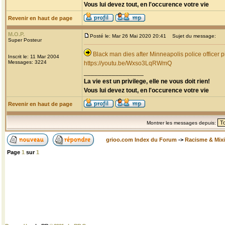
Vous lui devez tout, en l'occurence votre vie
Revenir en haut de page
M.O.P.
Posté le: Mar 26 Mai 2020 20:41
Sujet du message:
Super Posteur
Black man dies after Minneapolis police officer p
Inscrit le: 11 Mar 2004
Messages: 3224
https://youtu.be/Wxso3LqRWmQ
_________________
La vie est un privilege, elle ne vous doit rien!
Vous lui devez tout, en l'occurence votre vie
Revenir en haut de page
Montrer les messages depuis:
grioo.com Index du Forum
->
Racisme & Mixi
Page
1
sur
1