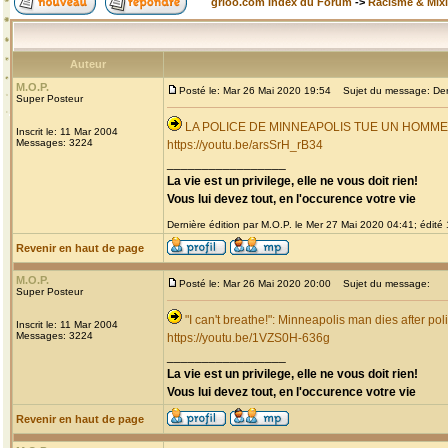
grioo.com Index du Forum
->
Racisme & Mixi
Auteur
M.O.P.
Posté le: Mar 26 Mai 2020 19:54
Sujet du message: Derni
Super Posteur
LA POLICE DE MINNEAPOLIS TUE UN HOMM
Inscrit le: 11 Mar 2004
Messages: 3224
https://youtu.be/arsSrH_rB34
_________________
La vie est un privilege, elle ne vous doit rien!
Vous lui devez tout, en l'occurence votre vie
Dernière édition par M.O.P. le Mer 27 Mai 2020 04:41; édité 1
Revenir en haut de page
M.O.P.
Posté le: Mar 26 Mai 2020 20:00
Sujet du message:
Super Posteur
"I can't breathe!": Minneapolis man dies after pol
Inscrit le: 11 Mar 2004
Messages: 3224
https://youtu.be/1VZS0H-636g
_________________
La vie est un privilege, elle ne vous doit rien!
Vous lui devez tout, en l'occurence votre vie
Revenir en haut de page