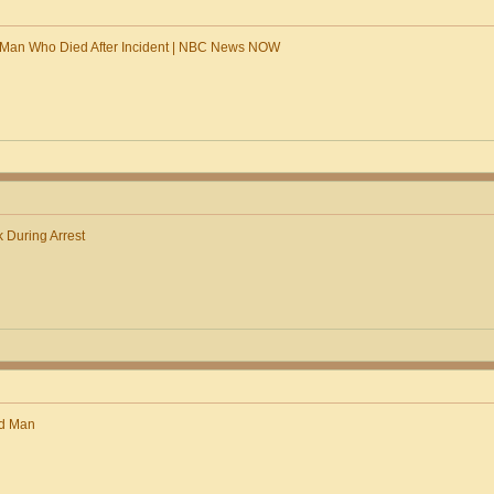
 Man Who Died After Incident | NBC News NOW
k During Arrest
ed Man