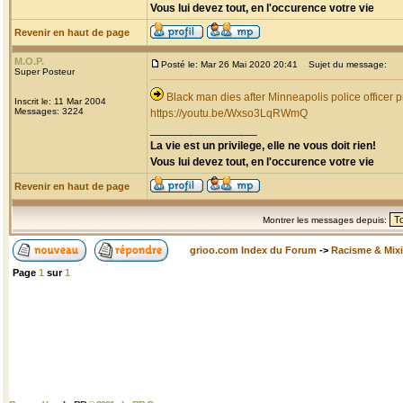
Vous lui devez tout, en l'occurence votre vie
Revenir en haut de page
M.O.P.
Posté le: Mar 26 Mai 2020 20:41
Sujet du message:
Super Posteur
Black man dies after Minneapolis police officer p
Inscrit le: 11 Mar 2004
Messages: 3224
https://youtu.be/Wxso3LqRWmQ
_________________
La vie est un privilege, elle ne vous doit rien!
Vous lui devez tout, en l'occurence votre vie
Revenir en haut de page
Montrer les messages depuis:
grioo.com Index du Forum
->
Racisme & Mixi
Page
1
sur
1