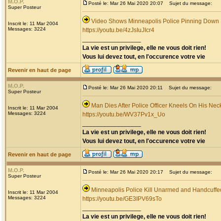
M.O.P.
Posté le: Mar 26 Mai 2020 20:07
Sujet du message:
Super Posteur
Video Shows Minneapolis Police Pinning Down
Inscrit le: 11 Mar 2004
Messages: 3224
https://youtu.be/4zJsIuJIcr4
_________________
La vie est un privilege, elle ne vous doit rien!
Vous lui devez tout, en l'occurence votre vie
Revenir en haut de page
M.O.P.
Posté le: Mar 26 Mai 2020 20:11
Sujet du message:
Super Posteur
Man Dies After Police Officer Kneels On His Nec
Inscrit le: 11 Mar 2004
Messages: 3224
https://youtu.be/WV37Pv1x_Uo
_________________
La vie est un privilege, elle ne vous doit rien!
Vous lui devez tout, en l'occurence votre vie
Revenir en haut de page
M.O.P.
Posté le: Mar 26 Mai 2020 20:17
Sujet du message:
Super Posteur
Minneapolis Police Kill Unarmed and Handcuff
Inscrit le: 11 Mar 2004
Messages: 3224
https://youtu.be/GE3IPV69sTo
_________________
La vie est un privilege, elle ne vous doit rien!