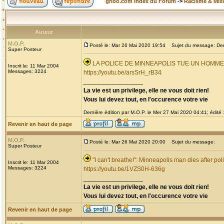
grioo.com Index du Forum
->
Racisme & Mixi
Auteur
M.O.P.
Posté le: Mar 26 Mai 2020 19:54
Sujet du message: Derni
Super Posteur
LA POLICE DE MINNEAPOLIS TUE UN HOMM
Inscrit le: 11 Mar 2004
Messages: 3224
https://youtu.be/arsSrH_rB34
_________________
La vie est un privilege, elle ne vous doit rien!
Vous lui devez tout, en l'occurence votre vie
Dernière édition par M.O.P. le Mer 27 Mai 2020 04:41; édité 1
Revenir en haut de page
M.O.P.
Posté le: Mar 26 Mai 2020 20:00
Sujet du message:
Super Posteur
"I can't breathe!": Minneapolis man dies after pol
Inscrit le: 11 Mar 2004
Messages: 3224
https://youtu.be/1VZS0H-636g
_________________
La vie est un privilege, elle ne vous doit rien!
Vous lui devez tout, en l'occurence votre vie
Revenir en haut de page