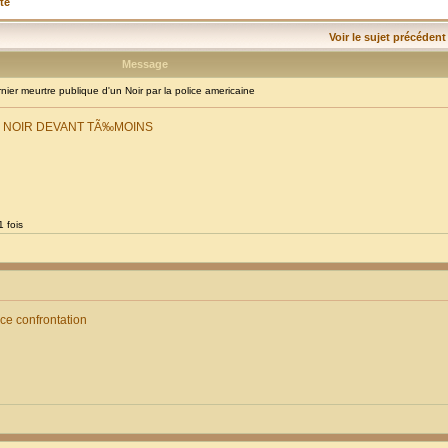
té
Voir le sujet précédent
Message
er meurtre publique d'un Noir par la police americaine
E NOIR DEVANT TÃ‰MOINS
 fois
ice confrontation