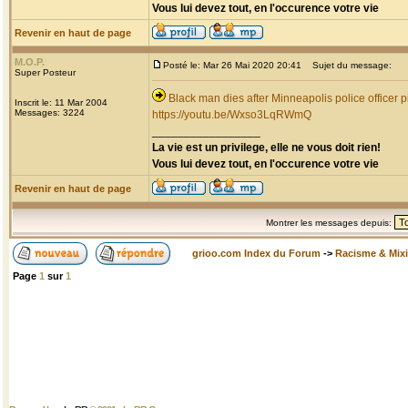
Vous lui devez tout, en l'occurence votre vie
Revenir en haut de page
M.O.P.
Posté le: Mar 26 Mai 2020 20:41
Sujet du message:
Super Posteur
Black man dies after Minneapolis police officer p
Inscrit le: 11 Mar 2004
Messages: 3224
https://youtu.be/Wxso3LqRWmQ
_________________
La vie est un privilege, elle ne vous doit rien!
Vous lui devez tout, en l'occurence votre vie
Revenir en haut de page
Montrer les messages depuis:
grioo.com Index du Forum
->
Racisme & Mixi
Page
1
sur
1