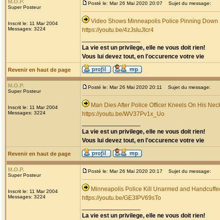
M.O.P.
Posté le: Mar 26 Mai 2020 20:07
Sujet du message:
Super Posteur
Video Shows Minneapolis Police Pinning Down
Inscrit le: 11 Mar 2004
Messages: 3224
https://youtu.be/4zJsIuJIcr4
_________________
La vie est un privilege, elle ne vous doit rien!
Vous lui devez tout, en l'occurence votre vie
Revenir en haut de page
M.O.P.
Posté le: Mar 26 Mai 2020 20:11
Sujet du message:
Super Posteur
Man Dies After Police Officer Kneels On His Nec
Inscrit le: 11 Mar 2004
Messages: 3224
https://youtu.be/WV37Pv1x_Uo
_________________
La vie est un privilege, elle ne vous doit rien!
Vous lui devez tout, en l'occurence votre vie
Revenir en haut de page
M.O.P.
Posté le: Mar 26 Mai 2020 20:17
Sujet du message:
Super Posteur
Minneapolis Police Kill Unarmed and Handcuff
Inscrit le: 11 Mar 2004
Messages: 3224
https://youtu.be/GE3IPV69sTo
_________________
La vie est un privilege, elle ne vous doit rien!