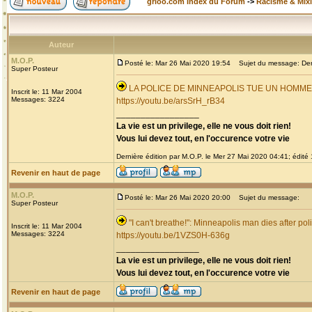
grioo.com Index du Forum
->
Racisme & Mixi
Auteur
M.O.P.
Posté le: Mar 26 Mai 2020 19:54
Sujet du message: Derni
Super Posteur
LA POLICE DE MINNEAPOLIS TUE UN HOMM
Inscrit le: 11 Mar 2004
Messages: 3224
https://youtu.be/arsSrH_rB34
_________________
La vie est un privilege, elle ne vous doit rien!
Vous lui devez tout, en l'occurence votre vie
Dernière édition par M.O.P. le Mer 27 Mai 2020 04:41; édité 1
Revenir en haut de page
M.O.P.
Posté le: Mar 26 Mai 2020 20:00
Sujet du message:
Super Posteur
"I can't breathe!": Minneapolis man dies after pol
Inscrit le: 11 Mar 2004
Messages: 3224
https://youtu.be/1VZS0H-636g
_________________
La vie est un privilege, elle ne vous doit rien!
Vous lui devez tout, en l'occurence votre vie
Revenir en haut de page