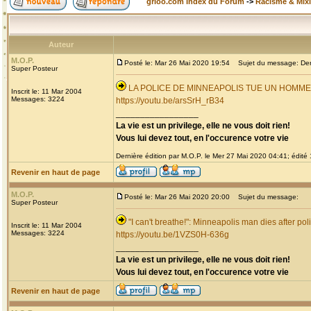
grioo.com Index du Forum
->
Racisme & Mixi
Auteur
M.O.P.
Posté le: Mar 26 Mai 2020 19:54
Sujet du message: Derni
Super Posteur
LA POLICE DE MINNEAPOLIS TUE UN HOMM
Inscrit le: 11 Mar 2004
Messages: 3224
https://youtu.be/arsSrH_rB34
_________________
La vie est un privilege, elle ne vous doit rien!
Vous lui devez tout, en l'occurence votre vie
Dernière édition par M.O.P. le Mer 27 Mai 2020 04:41; édité 1
Revenir en haut de page
M.O.P.
Posté le: Mar 26 Mai 2020 20:00
Sujet du message:
Super Posteur
"I can't breathe!": Minneapolis man dies after pol
Inscrit le: 11 Mar 2004
Messages: 3224
https://youtu.be/1VZS0H-636g
_________________
La vie est un privilege, elle ne vous doit rien!
Vous lui devez tout, en l'occurence votre vie
Revenir en haut de page