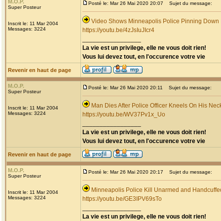
M.O.P.
Posté le: Mar 26 Mai 2020 20:07
Sujet du message:
Super Posteur
Video Shows Minneapolis Police Pinning Down
Inscrit le: 11 Mar 2004
Messages: 3224
https://youtu.be/4zJsIuJIcr4
_________________
La vie est un privilege, elle ne vous doit rien!
Vous lui devez tout, en l'occurence votre vie
Revenir en haut de page
M.O.P.
Posté le: Mar 26 Mai 2020 20:11
Sujet du message:
Super Posteur
Man Dies After Police Officer Kneels On His Nec
Inscrit le: 11 Mar 2004
Messages: 3224
https://youtu.be/WV37Pv1x_Uo
_________________
La vie est un privilege, elle ne vous doit rien!
Vous lui devez tout, en l'occurence votre vie
Revenir en haut de page
M.O.P.
Posté le: Mar 26 Mai 2020 20:17
Sujet du message:
Super Posteur
Minneapolis Police Kill Unarmed and Handcuff
Inscrit le: 11 Mar 2004
Messages: 3224
https://youtu.be/GE3IPV69sTo
_________________
La vie est un privilege, elle ne vous doit rien!