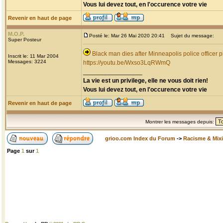
Vous lui devez tout, en l'occurence votre vie
Revenir en haut de page
M.O.P.
Posté le: Mar 26 Mai 2020 20:41
Sujet du message:
Super Posteur
Black man dies after Minneapolis police officer p
Inscrit le: 11 Mar 2004
Messages: 3224
https://youtu.be/Wxso3LqRWmQ
_________________
La vie est un privilege, elle ne vous doit rien!
Vous lui devez tout, en l'occurence votre vie
Revenir en haut de page
Montrer les messages depuis:
grioo.com Index du Forum
->
Racisme & Mixi
Page
1
sur
1