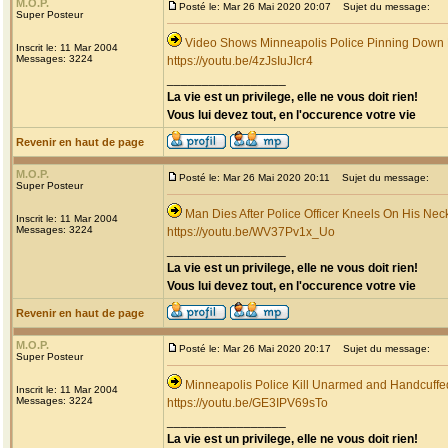
M.O.P.
Posté le: Mar 26 Mai 2020 20:07
Sujet du message:
Super Posteur
Video Shows Minneapolis Police Pinning Down
Inscrit le: 11 Mar 2004
Messages: 3224
https://youtu.be/4zJsIuJIcr4
_________________
La vie est un privilege, elle ne vous doit rien!
Vous lui devez tout, en l'occurence votre vie
Revenir en haut de page
M.O.P.
Posté le: Mar 26 Mai 2020 20:11
Sujet du message:
Super Posteur
Man Dies After Police Officer Kneels On His Nec
Inscrit le: 11 Mar 2004
Messages: 3224
https://youtu.be/WV37Pv1x_Uo
_________________
La vie est un privilege, elle ne vous doit rien!
Vous lui devez tout, en l'occurence votre vie
Revenir en haut de page
M.O.P.
Posté le: Mar 26 Mai 2020 20:17
Sujet du message:
Super Posteur
Minneapolis Police Kill Unarmed and Handcuff
Inscrit le: 11 Mar 2004
Messages: 3224
https://youtu.be/GE3IPV69sTo
_________________
La vie est un privilege, elle ne vous doit rien!