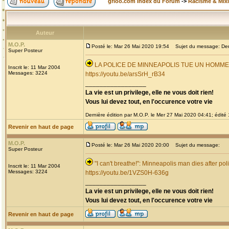
grioo.com Index du Forum
->
Racisme & Mixi
Auteur
M.O.P.
Posté le: Mar 26 Mai 2020 19:54
Sujet du message: Derni
Super Posteur
LA POLICE DE MINNEAPOLIS TUE UN HOMM
Inscrit le: 11 Mar 2004
Messages: 3224
https://youtu.be/arsSrH_rB34
_________________
La vie est un privilege, elle ne vous doit rien!
Vous lui devez tout, en l'occurence votre vie
Dernière édition par M.O.P. le Mer 27 Mai 2020 04:41; édité 1
Revenir en haut de page
M.O.P.
Posté le: Mar 26 Mai 2020 20:00
Sujet du message:
Super Posteur
"I can't breathe!": Minneapolis man dies after pol
Inscrit le: 11 Mar 2004
Messages: 3224
https://youtu.be/1VZS0H-636g
_________________
La vie est un privilege, elle ne vous doit rien!
Vous lui devez tout, en l'occurence votre vie
Revenir en haut de page