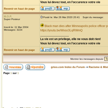
Vous lui devez tout, en l'occurence votre vie
Revenir en haut de page
M.O.P.
Posté le: Mar 26 Mai 2020 20:41
Sujet du message:
Super Posteur
Black man dies after Minneapolis police officer p
Inscrit le: 11 Mar 2004
Messages: 3224
https://youtu.be/Wxso3LqRWmQ
_________________
La vie est un privilege, elle ne vous doit rien!
Vous lui devez tout, en l'occurence votre vie
Revenir en haut de page
Montrer les messages depuis:
grioo.com Index du Forum
->
Racisme & Mixi
Page
1
sur
1