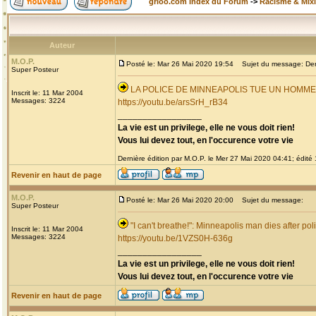
grioo.com Index du Forum
->
Racisme & Mixi
Auteur
M.O.P.
Posté le: Mar 26 Mai 2020 19:54
Sujet du message: Derni
Super Posteur
LA POLICE DE MINNEAPOLIS TUE UN HOMM
Inscrit le: 11 Mar 2004
Messages: 3224
https://youtu.be/arsSrH_rB34
_________________
La vie est un privilege, elle ne vous doit rien!
Vous lui devez tout, en l'occurence votre vie
Dernière édition par M.O.P. le Mer 27 Mai 2020 04:41; édité 1
Revenir en haut de page
M.O.P.
Posté le: Mar 26 Mai 2020 20:00
Sujet du message:
Super Posteur
"I can't breathe!": Minneapolis man dies after pol
Inscrit le: 11 Mar 2004
Messages: 3224
https://youtu.be/1VZS0H-636g
_________________
La vie est un privilege, elle ne vous doit rien!
Vous lui devez tout, en l'occurence votre vie
Revenir en haut de page