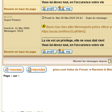
Vous lui devez tout, en l'occurence votre vie
Revenir en haut de page
M.O.P.
Posté le: Mar 26 Mai 2020 20:41
Sujet du message:
Super Posteur
Black man dies after Minneapolis police officer p
Inscrit le: 11 Mar 2004
Messages: 3224
https://youtu.be/Wxso3LqRWmQ
_________________
La vie est un privilege, elle ne vous doit rien!
Vous lui devez tout, en l'occurence votre vie
Revenir en haut de page
Montrer les messages depuis:
grioo.com Index du Forum
->
Racisme & Mixi
Page
1
sur
1