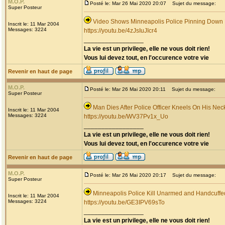
M.O.P.
Posté le: Mar 26 Mai 2020 20:07
Sujet du message:
Super Posteur
Video Shows Minneapolis Police Pinning Down
Inscrit le: 11 Mar 2004
Messages: 3224
https://youtu.be/4zJsIuJIcr4
_________________
La vie est un privilege, elle ne vous doit rien!
Vous lui devez tout, en l'occurence votre vie
Revenir en haut de page
M.O.P.
Posté le: Mar 26 Mai 2020 20:11
Sujet du message:
Super Posteur
Man Dies After Police Officer Kneels On His Nec
Inscrit le: 11 Mar 2004
Messages: 3224
https://youtu.be/WV37Pv1x_Uo
_________________
La vie est un privilege, elle ne vous doit rien!
Vous lui devez tout, en l'occurence votre vie
Revenir en haut de page
M.O.P.
Posté le: Mar 26 Mai 2020 20:17
Sujet du message:
Super Posteur
Minneapolis Police Kill Unarmed and Handcuff
Inscrit le: 11 Mar 2004
Messages: 3224
https://youtu.be/GE3IPV69sTo
_________________
La vie est un privilege, elle ne vous doit rien!