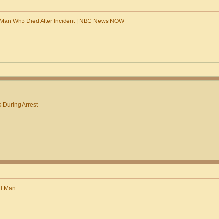
 Man Who Died After Incident | NBC News NOW
k During Arrest
ed Man