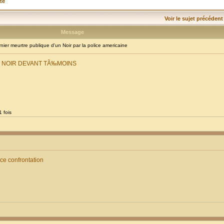
té
Voir le sujet précédent
Message
er meurtre publique d'un Noir par la police americaine
E NOIR DEVANT TÃ‰MOINS
 fois
ice confrontation