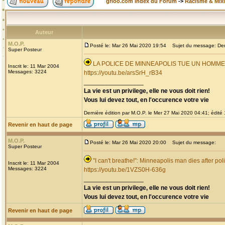
grioo.com Index du Forum
->
Racisme & Mixi
Auteur
M.O.P.
Posté le: Mar 26 Mai 2020 19:54
Sujet du message: Derni
Super Posteur
LA POLICE DE MINNEAPOLIS TUE UN HOMM
Inscrit le: 11 Mar 2004
Messages: 3224
https://youtu.be/arsSrH_rB34
_________________
La vie est un privilege, elle ne vous doit rien!
Vous lui devez tout, en l'occurence votre vie
Dernière édition par M.O.P. le Mer 27 Mai 2020 04:41; édité 1
Revenir en haut de page
M.O.P.
Posté le: Mar 26 Mai 2020 20:00
Sujet du message:
Super Posteur
"I can't breathe!": Minneapolis man dies after pol
Inscrit le: 11 Mar 2004
Messages: 3224
https://youtu.be/1VZS0H-636g
_________________
La vie est un privilege, elle ne vous doit rien!
Vous lui devez tout, en l'occurence votre vie
Revenir en haut de page