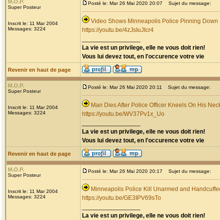
M.O.P.
Posté le: Mar 26 Mai 2020 20:07
Sujet du message:
Super Posteur
Video Shows Minneapolis Police Pinning Down
Inscrit le: 11 Mar 2004
Messages: 3224
https://youtu.be/4zJsIuJIcr4
_________________
La vie est un privilege, elle ne vous doit rien!
Vous lui devez tout, en l'occurence votre vie
Revenir en haut de page
M.O.P.
Posté le: Mar 26 Mai 2020 20:11
Sujet du message:
Super Posteur
Man Dies After Police Officer Kneels On His Nec
Inscrit le: 11 Mar 2004
Messages: 3224
https://youtu.be/WV37Pv1x_Uo
_________________
La vie est un privilege, elle ne vous doit rien!
Vous lui devez tout, en l'occurence votre vie
Revenir en haut de page
M.O.P.
Posté le: Mar 26 Mai 2020 20:17
Sujet du message:
Super Posteur
Minneapolis Police Kill Unarmed and Handcuff
Inscrit le: 11 Mar 2004
Messages: 3224
https://youtu.be/GE3IPV69sTo
_________________
La vie est un privilege, elle ne vous doit rien!