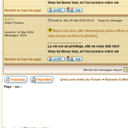
Vous lui devez tout, en l'occurence votre vie
Revenir en haut de page
M.O.P.
Posté le: Mar 26 Mai 2020 20:41
Sujet du message:
Super Posteur
Black man dies after Minneapolis police officer p
Inscrit le: 11 Mar 2004
Messages: 3224
https://youtu.be/Wxso3LqRWmQ
_________________
La vie est un privilege, elle ne vous doit rien!
Vous lui devez tout, en l'occurence votre vie
Revenir en haut de page
Montrer les messages depuis:
grioo.com Index du Forum
->
Racisme & Mixi
Page
1
sur
1