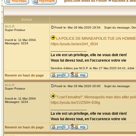
grioo.com Index du Forum
->
Racisme & Mixi
Auteur
M.O.P.
Posté le: Mar 26 Mai 2020 19:54
Sujet du message: Derni
Super Posteur
LA POLICE DE MINNEAPOLIS TUE UN HOMM
Inscrit le: 11 Mar 2004
Messages: 3224
https://youtu.be/arsSrH_rB34
_________________
La vie est un privilege, elle ne vous doit rien!
Vous lui devez tout, en l'occurence votre vie
Dernière édition par M.O.P. le Mer 27 Mai 2020 04:41; édité 1
Revenir en haut de page
M.O.P.
Posté le: Mar 26 Mai 2020 20:00
Sujet du message:
Super Posteur
"I can't breathe!": Minneapolis man dies after pol
Inscrit le: 11 Mar 2004
Messages: 3224
https://youtu.be/1VZS0H-636g
_________________
La vie est un privilege, elle ne vous doit rien!
Vous lui devez tout, en l'occurence votre vie
Revenir en haut de page