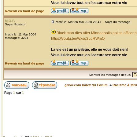
Vous lui devez tout, en l'occurence votre vie
Revenir en haut de page
M.O.P.
Posté le: Mar 26 Mai 2020 20:41
Sujet du message:
Super Posteur
Black man dies after Minneapolis police officer p
Inscrit le: 11 Mar 2004
Messages: 3224
https://youtu.be/Wxso3LqRWmQ
_________________
La vie est un privilege, elle ne vous doit rien!
Vous lui devez tout, en l'occurence votre vie
Revenir en haut de page
Montrer les messages depuis:
grioo.com Index du Forum
->
Racisme & Mixi
Page
1
sur
1