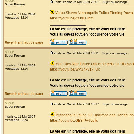
M.O.P.
Posté le: Mar 26 Mai 2020 20:07
Sujet du message:
Super Posteur
Video Shows Minneapolis Police Pinning Down
Inscrit le: 11 Mar 2004
Messages: 3224
https://youtu.be/4zJsIuJIcr4
_________________
La vie est un privilege, elle ne vous doit rien!
Vous lui devez tout, en l'occurence votre vie
Revenir en haut de page
M.O.P.
Posté le: Mar 26 Mai 2020 20:11
Sujet du message:
Super Posteur
Man Dies After Police Officer Kneels On His Nec
Inscrit le: 11 Mar 2004
Messages: 3224
https://youtu.be/WV37Pv1x_Uo
_________________
La vie est un privilege, elle ne vous doit rien!
Vous lui devez tout, en l'occurence votre vie
Revenir en haut de page
M.O.P.
Posté le: Mar 26 Mai 2020 20:17
Sujet du message:
Super Posteur
Minneapolis Police Kill Unarmed and Handcuff
Inscrit le: 11 Mar 2004
Messages: 3224
https://youtu.be/GE3IPV69sTo
_________________
La vie est un privilege, elle ne vous doit rien!