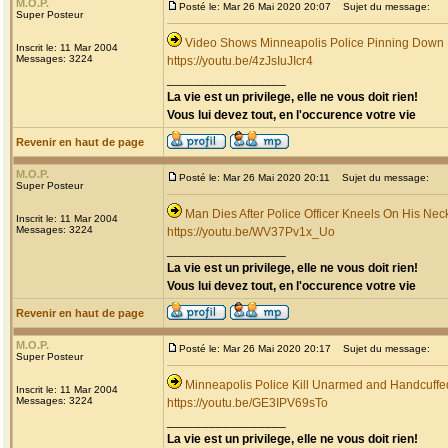
M.O.P.
Posté le: Mar 26 Mai 2020 20:07
Sujet du message:
Super Posteur
Video Shows Minneapolis Police Pinning Down
Inscrit le: 11 Mar 2004
Messages: 3224
https://youtu.be/4zJsIuJIcr4
_________________
La vie est un privilege, elle ne vous doit rien!
Vous lui devez tout, en l'occurence votre vie
Revenir en haut de page
M.O.P.
Posté le: Mar 26 Mai 2020 20:11
Sujet du message:
Super Posteur
Man Dies After Police Officer Kneels On His Nec
Inscrit le: 11 Mar 2004
Messages: 3224
https://youtu.be/WV37Pv1x_Uo
_________________
La vie est un privilege, elle ne vous doit rien!
Vous lui devez tout, en l'occurence votre vie
Revenir en haut de page
M.O.P.
Posté le: Mar 26 Mai 2020 20:17
Sujet du message:
Super Posteur
Minneapolis Police Kill Unarmed and Handcuff
Inscrit le: 11 Mar 2004
Messages: 3224
https://youtu.be/GE3IPV69sTo
_________________
La vie est un privilege, elle ne vous doit rien!