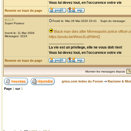
Vous lui devez tout, en l'occurence votre vie
Revenir en haut de page
M.O.P.
Posté le: Mar 26 Mai 2020 20:41
Sujet du message:
Super Posteur
Black man dies after Minneapolis police officer p
Inscrit le: 11 Mar 2004
Messages: 3224
https://youtu.be/Wxso3LqRWmQ
_________________
La vie est un privilege, elle ne vous doit rien!
Vous lui devez tout, en l'occurence votre vie
Revenir en haut de page
Montrer les messages depuis:
grioo.com Index du Forum
->
Racisme & Mixi
Page
1
sur
1