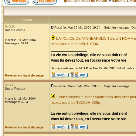
grioo.com Index du Forum
->
Racisme & Mixi
Auteur
M.O.P.
Posté le: Mar 26 Mai 2020 19:54
Sujet du message: Derni
Super Posteur
LA POLICE DE MINNEAPOLIS TUE UN HOMM
Inscrit le: 11 Mar 2004
Messages: 3224
https://youtu.be/arsSrH_rB34
_________________
La vie est un privilege, elle ne vous doit rien!
Vous lui devez tout, en l'occurence votre vie
Dernière édition par M.O.P. le Mer 27 Mai 2020 04:41; édité 1
Revenir en haut de page
M.O.P.
Posté le: Mar 26 Mai 2020 20:00
Sujet du message:
Super Posteur
"I can't breathe!": Minneapolis man dies after pol
Inscrit le: 11 Mar 2004
Messages: 3224
https://youtu.be/1VZS0H-636g
_________________
La vie est un privilege, elle ne vous doit rien!
Vous lui devez tout, en l'occurence votre vie
Revenir en haut de page