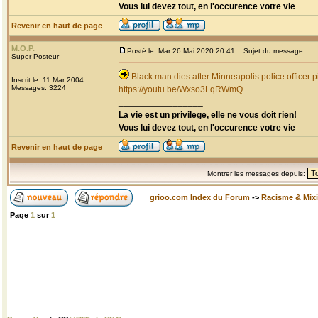
Vous lui devez tout, en l'occurence votre vie
Revenir en haut de page
M.O.P.
Posté le: Mar 26 Mai 2020 20:41
Sujet du message:
Super Posteur
Black man dies after Minneapolis police officer p
Inscrit le: 11 Mar 2004
Messages: 3224
https://youtu.be/Wxso3LqRWmQ
_________________
La vie est un privilege, elle ne vous doit rien!
Vous lui devez tout, en l'occurence votre vie
Revenir en haut de page
Montrer les messages depuis:
grioo.com Index du Forum
->
Racisme & Mixi
Page
1
sur
1