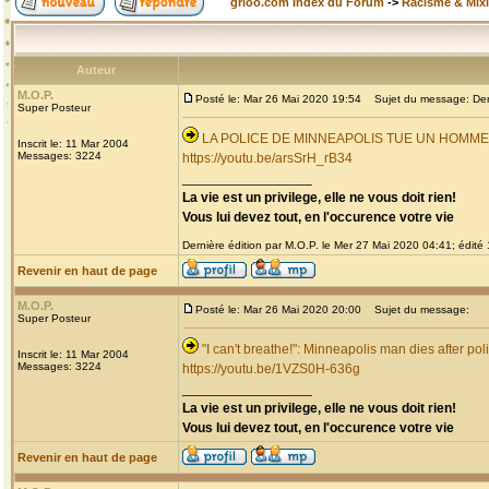
grioo.com Index du Forum
->
Racisme & Mixi
Auteur
M.O.P.
Posté le: Mar 26 Mai 2020 19:54
Sujet du message: Derni
Super Posteur
LA POLICE DE MINNEAPOLIS TUE UN HOMM
Inscrit le: 11 Mar 2004
Messages: 3224
https://youtu.be/arsSrH_rB34
_________________
La vie est un privilege, elle ne vous doit rien!
Vous lui devez tout, en l'occurence votre vie
Dernière édition par M.O.P. le Mer 27 Mai 2020 04:41; édité 1
Revenir en haut de page
M.O.P.
Posté le: Mar 26 Mai 2020 20:00
Sujet du message:
Super Posteur
"I can't breathe!": Minneapolis man dies after pol
Inscrit le: 11 Mar 2004
Messages: 3224
https://youtu.be/1VZS0H-636g
_________________
La vie est un privilege, elle ne vous doit rien!
Vous lui devez tout, en l'occurence votre vie
Revenir en haut de page