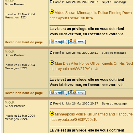
M.O.P.
Posté le: Mar 26 Mai 2020 20:07
Sujet du message:
Super Posteur
Video Shows Minneapolis Police Pinning Down
Inscrit le: 11 Mar 2004
Messages: 3224
https://youtu.be/4zJsIuJIcr4
_________________
La vie est un privilege, elle ne vous doit rien!
Vous lui devez tout, en l'occurence votre vie
Revenir en haut de page
M.O.P.
Posté le: Mar 26 Mai 2020 20:11
Sujet du message:
Super Posteur
Man Dies After Police Officer Kneels On His Nec
Inscrit le: 11 Mar 2004
Messages: 3224
https://youtu.be/WV37Pv1x_Uo
_________________
La vie est un privilege, elle ne vous doit rien!
Vous lui devez tout, en l'occurence votre vie
Revenir en haut de page
M.O.P.
Posté le: Mar 26 Mai 2020 20:17
Sujet du message:
Super Posteur
Minneapolis Police Kill Unarmed and Handcuff
Inscrit le: 11 Mar 2004
Messages: 3224
https://youtu.be/GE3IPV69sTo
_________________
La vie est un privilege, elle ne vous doit rien!