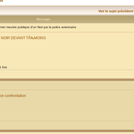
té
Voir le sujet précédent
Message
er meurtre publique d'un Noir par la police americaine
E NOIR DEVANT TÃ‰MOINS
 fois
ice confrontation