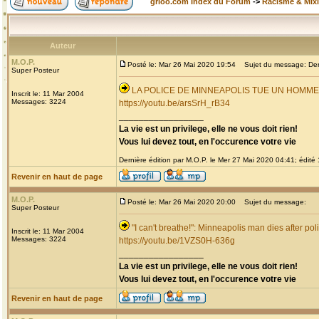
grioo.com Index du Forum
->
Racisme & Mixi
Auteur
M.O.P.
Posté le: Mar 26 Mai 2020 19:54
Sujet du message: Derni
Super Posteur
LA POLICE DE MINNEAPOLIS TUE UN HOMM
Inscrit le: 11 Mar 2004
Messages: 3224
https://youtu.be/arsSrH_rB34
_________________
La vie est un privilege, elle ne vous doit rien!
Vous lui devez tout, en l'occurence votre vie
Dernière édition par M.O.P. le Mer 27 Mai 2020 04:41; édité 1
Revenir en haut de page
M.O.P.
Posté le: Mar 26 Mai 2020 20:00
Sujet du message:
Super Posteur
"I can't breathe!": Minneapolis man dies after pol
Inscrit le: 11 Mar 2004
Messages: 3224
https://youtu.be/1VZS0H-636g
_________________
La vie est un privilege, elle ne vous doit rien!
Vous lui devez tout, en l'occurence votre vie
Revenir en haut de page