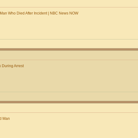
 Man Who Died After Incident | NBC News NOW
k During Arrest
ed Man