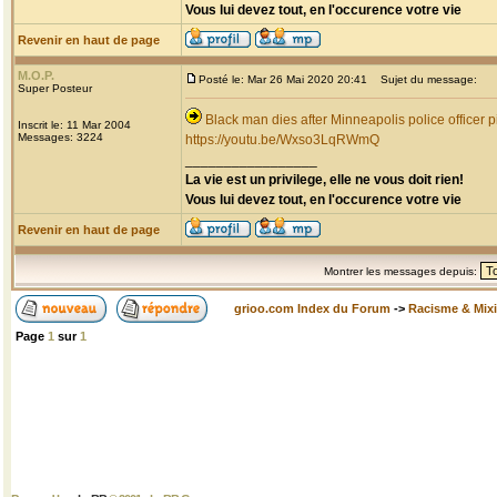
Vous lui devez tout, en l'occurence votre vie
Revenir en haut de page
M.O.P.
Posté le: Mar 26 Mai 2020 20:41
Sujet du message:
Super Posteur
Black man dies after Minneapolis police officer p
Inscrit le: 11 Mar 2004
Messages: 3224
https://youtu.be/Wxso3LqRWmQ
_________________
La vie est un privilege, elle ne vous doit rien!
Vous lui devez tout, en l'occurence votre vie
Revenir en haut de page
Montrer les messages depuis:
grioo.com Index du Forum
->
Racisme & Mixi
Page
1
sur
1