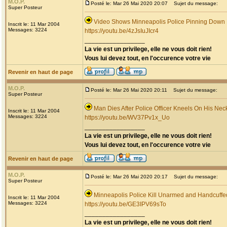
M.O.P.
Posté le: Mar 26 Mai 2020 20:07
Sujet du message:
Super Posteur
Video Shows Minneapolis Police Pinning Down
Inscrit le: 11 Mar 2004
Messages: 3224
https://youtu.be/4zJsIuJIcr4
_________________
La vie est un privilege, elle ne vous doit rien!
Vous lui devez tout, en l'occurence votre vie
Revenir en haut de page
M.O.P.
Posté le: Mar 26 Mai 2020 20:11
Sujet du message:
Super Posteur
Man Dies After Police Officer Kneels On His Nec
Inscrit le: 11 Mar 2004
Messages: 3224
https://youtu.be/WV37Pv1x_Uo
_________________
La vie est un privilege, elle ne vous doit rien!
Vous lui devez tout, en l'occurence votre vie
Revenir en haut de page
M.O.P.
Posté le: Mar 26 Mai 2020 20:17
Sujet du message:
Super Posteur
Minneapolis Police Kill Unarmed and Handcuff
Inscrit le: 11 Mar 2004
Messages: 3224
https://youtu.be/GE3IPV69sTo
_________________
La vie est un privilege, elle ne vous doit rien!