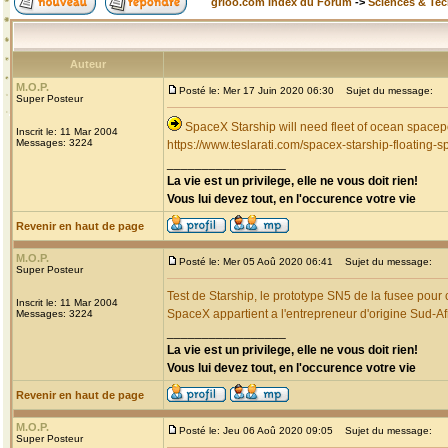
grioo.com Index du Forum
->
Sciences & Te
Auteur
M.O.P.
Posté le: Mer 17 Juin 2020 06:30
Sujet du message:
Super Posteur
SpaceX Starship will need fleet of ocean spacep
Inscrit le: 11 Mar 2004
Messages: 3224
https://www.teslarati.com/spacex-starship-floating-s
_________________
La vie est un privilege, elle ne vous doit rien!
Vous lui devez tout, en l'occurence votre vie
Revenir en haut de page
M.O.P.
Posté le: Mer 05 Aoû 2020 06:41
Sujet du message:
Super Posteur
Test de Starship, le prototype SN5 de la fusee pour
Inscrit le: 11 Mar 2004
SpaceX appartient a l'entrepreneur d'origine Sud-A
Messages: 3224
_________________
La vie est un privilege, elle ne vous doit rien!
Vous lui devez tout, en l'occurence votre vie
Revenir en haut de page
M.O.P.
Posté le: Jeu 06 Aoû 2020 09:05
Sujet du message:
Super Posteur