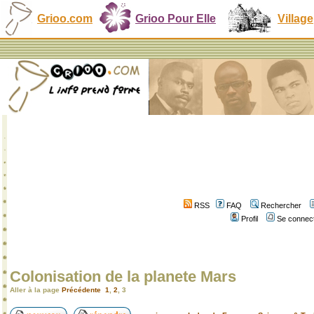
Grioo.com
Grioo Pour Elle
Village
RSS
FAQ
Rechercher
Profil
Se connect
Colonisation de la planete Mars
Aller à la page
Précédente
1
,
2
,
3