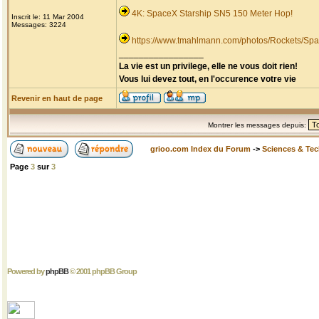
4K: SpaceX Starship SN5 150 Meter Hop!
Inscrit le: 11 Mar 2004
Messages: 3224
https://www.tmahlmann.com/photos/Rockets/Spa
_________________
La vie est un privilege, elle ne vous doit rien!
Vous lui devez tout, en l'occurence votre vie
Revenir en haut de page
Montrer les messages depuis:
grioo.com Index du Forum
->
Sciences & Te
Page
3
sur
3
Powered by
phpBB
© 2001 phpBB Group