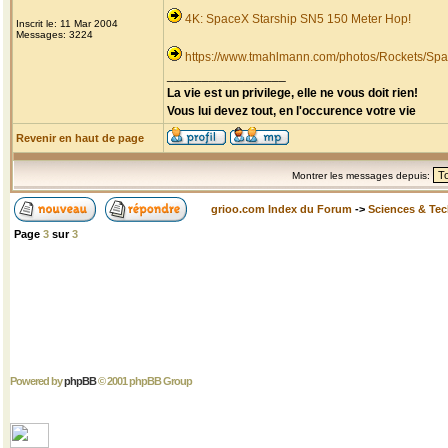
4K: SpaceX Starship SN5 150 Meter Hop!
Inscrit le: 11 Mar 2004
Messages: 3224
https://www.tmahlmann.com/photos/Rockets/Spa
_________________
La vie est un privilege, elle ne vous doit rien!
Vous lui devez tout, en l'occurence votre vie
Revenir en haut de page
Montrer les messages depuis:
grioo.com Index du Forum
->
Sciences & Te
Page
3
sur
3
Powered by
phpBB
© 2001 phpBB Group