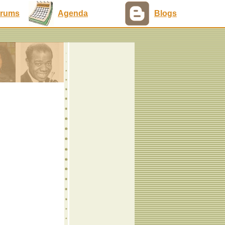
rums
Agenda
Blogs