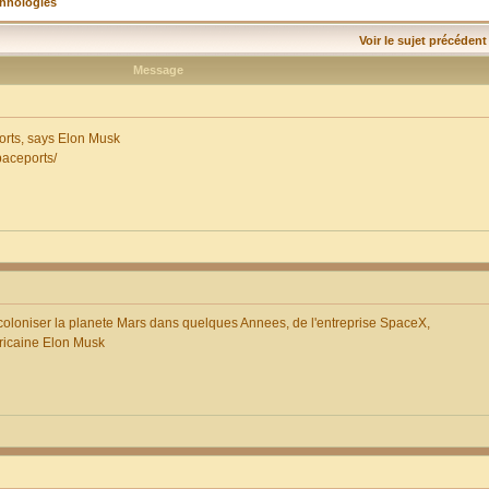
chnologies
Voir le sujet précédent
Message
orts, says Elon Musk
paceports/
 coloniser la planete Mars dans quelques Annees, de l'entreprise SpaceX,
fricaine Elon Musk