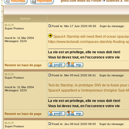
grioo.com Index du Forum
->
Sciences & Te
Auteur
M.O.P.
Posté le: Mer 17 Juin 2020 06:30
Sujet du message:
Super Posteur
SpaceX Starship will need fleet of ocean spacep
Inscrit le: 11 Mar 2004
Messages: 3224
https://www.teslarati.com/spacex-starship-floating-s
_________________
La vie est un privilege, elle ne vous doit rien!
Vous lui devez tout, en l'occurence votre vie
Revenir en haut de page
M.O.P.
Posté le: Mer 05 Aoû 2020 06:41
Sujet du message:
Super Posteur
Test de Starship, le prototype SN5 de la fusee pour
Inscrit le: 11 Mar 2004
SpaceX appartient a l'entrepreneur d'origine Sud-A
Messages: 3224
_________________
La vie est un privilege, elle ne vous doit rien!
Vous lui devez tout, en l'occurence votre vie
Revenir en haut de page
M.O.P.
Posté le: Jeu 06 Aoû 2020 09:05
Sujet du message:
Super Posteur