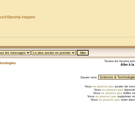
ceX/Starship-Hopper/
Toutes les heures so
chnologies
Aller à l
Sauter vers:
Vous
ne pouvez pas
poster de nouv
Vous
ne pouvez pas
répondr
Vous
ne pouvez pas
éditer v
Vous
ne pouvez pas
supprimer v
Vous
ne pouvez pas
voter dans