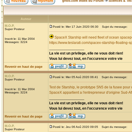
grioo.com Index du Forum
->
Sciences & Te
Auteur
M.O.P.
Posté le: Mer 17 Juin 2020 06:30
Sujet du message:
Super Posteur
SpaceX Starship will need fleet of ocean spacep
Inscrit le: 11 Mar 2004
Messages: 3224
https://www.teslarati.com/spacex-starship-floating-s
_________________
La vie est un privilege, elle ne vous doit rien!
Vous lui devez tout, en l'occurence votre vie
Revenir en haut de page
M.O.P.
Posté le: Mer 05 Aoû 2020 06:41
Sujet du message:
Super Posteur
Test de Starship, le prototype SN5 de la fusee pour
Inscrit le: 11 Mar 2004
SpaceX appartient a l'entrepreneur d'origine Sud-A
Messages: 3224
_________________
La vie est un privilege, elle ne vous doit rien!
Vous lui devez tout, en l'occurence votre vie
Revenir en haut de page
M.O.P.
Posté le: Jeu 06 Aoû 2020 09:05
Sujet du message:
Super Posteur