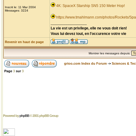
4K: SpaceX Starship SN5 150 Meter Hop!
Inscrit le: 11 Mar 2004
Messages: 3224
https://www.tmahlmann.com/photos/Rockets/Spa
_________________
La vie est un privilege, elle ne vous doit rien!
Vous lui devez tout, en l'occurence votre vie
Revenir en haut de page
Montrer les messages depuis:
grioo.com Index du Forum
->
Sciences & Te
Page
3
sur
3
Powered by
phpBB
© 2001 phpBB Group