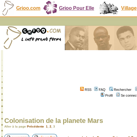
Grioo.com
Grioo Pour Elle
Village
RSS
FAQ
Rechercher
Profil
Se connect
Colonisation de la planete Mars
Aller à la page
Précédente
1
,
2
,
3