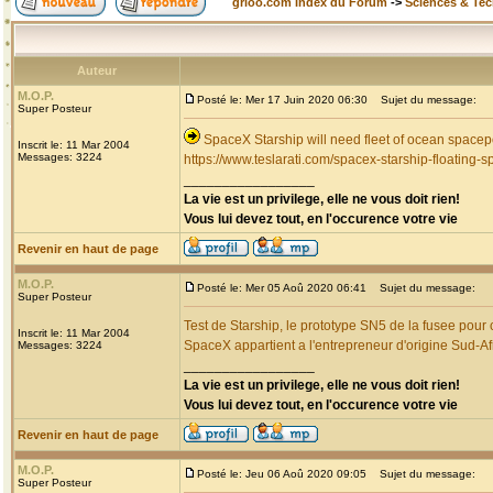
grioo.com Index du Forum
->
Sciences & Te
Auteur
M.O.P.
Posté le: Mer 17 Juin 2020 06:30
Sujet du message:
Super Posteur
SpaceX Starship will need fleet of ocean spacep
Inscrit le: 11 Mar 2004
Messages: 3224
https://www.teslarati.com/spacex-starship-floating-s
_________________
La vie est un privilege, elle ne vous doit rien!
Vous lui devez tout, en l'occurence votre vie
Revenir en haut de page
M.O.P.
Posté le: Mer 05 Aoû 2020 06:41
Sujet du message:
Super Posteur
Test de Starship, le prototype SN5 de la fusee pour
Inscrit le: 11 Mar 2004
SpaceX appartient a l'entrepreneur d'origine Sud-A
Messages: 3224
_________________
La vie est un privilege, elle ne vous doit rien!
Vous lui devez tout, en l'occurence votre vie
Revenir en haut de page
M.O.P.
Posté le: Jeu 06 Aoû 2020 09:05
Sujet du message:
Super Posteur