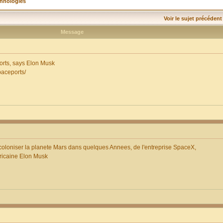
chnologies
Voir le sujet précédent
Message
orts, says Elon Musk
paceports/
 coloniser la planete Mars dans quelques Annees, de l'entreprise SpaceX,
fricaine Elon Musk