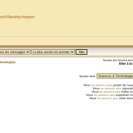
ceX/Starship-Hopper/
Toutes les heures so
chnologies
Aller à l
Sauter vers:
Vous
ne pouvez pas
poster de nouv
Vous
ne pouvez pas
répondr
Vous
ne pouvez pas
éditer v
Vous
ne pouvez pas
supprimer v
Vous
ne pouvez pas
voter dans