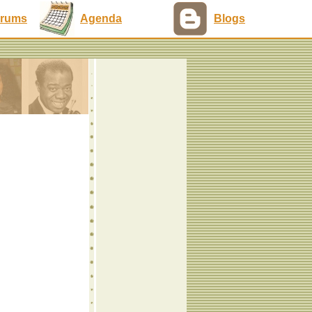
rums
Agenda
Blogs