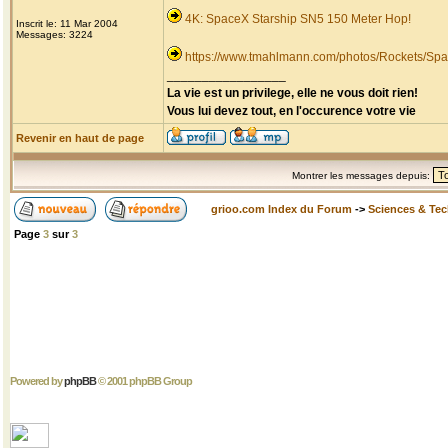
4K: SpaceX Starship SN5 150 Meter Hop!
Inscrit le: 11 Mar 2004
Messages: 3224
https://www.tmahlmann.com/photos/Rockets/Spa
_________________
La vie est un privilege, elle ne vous doit rien!
Vous lui devez tout, en l'occurence votre vie
Revenir en haut de page
Montrer les messages depuis:
grioo.com Index du Forum
->
Sciences & Te
Page
3
sur
3
Powered by
phpBB
© 2001 phpBB Group