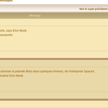
chnologies
Voir le sujet précédent
Message
orts, says Elon Musk
paceports/
 coloniser la planete Mars dans quelques Annees, de l'entreprise SpaceX,
fricaine Elon Musk