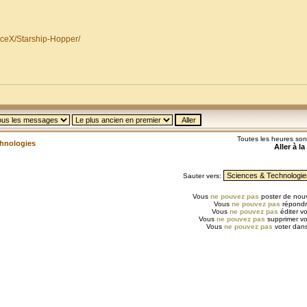
ceX/Starship-Hopper/
Toutes les heures so
chnologies
Aller à l
Sauter vers:
Vous
ne pouvez pas
poster de nouv
Vous
ne pouvez pas
répondr
Vous
ne pouvez pas
éditer v
Vous
ne pouvez pas
supprimer v
Vous
ne pouvez pas
voter dans