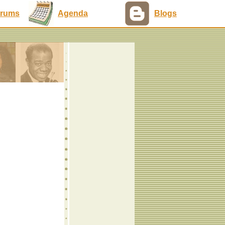
rums
Agenda
Blogs