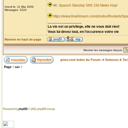
4K: SpaceX Starship SN5 150 Meter Hop!
Inscrit le: 11 Mar 2004
Messages: 3224
https://www.tmahlmann.com/photos/Rockets/Spa
_________________
La vie est un privilege, elle ne vous doit rien!
Vous lui devez tout, en l'occurence votre vie
Revenir en haut de page
Montrer les messages depuis:
grioo.com Index du Forum
->
Sciences & Te
Page
3
sur
3
Powered by
phpBB
© 2001 phpBB Group