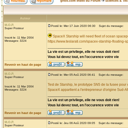
grioo.com Index du Forum
->
Sciences & Te
Auteur
M.O.P.
Posté le: Mer 17 Juin 2020 06:30
Sujet du message:
Super Posteur
SpaceX Starship will need fleet of ocean spacep
Inscrit le: 11 Mar 2004
Messages: 3224
https://www.teslarati.com/spacex-starship-floating-s
_________________
La vie est un privilege, elle ne vous doit rien!
Vous lui devez tout, en l'occurence votre vie
Revenir en haut de page
M.O.P.
Posté le: Mer 05 Aoû 2020 06:41
Sujet du message:
Super Posteur
Test de Starship, le prototype SN5 de la fusee pour
Inscrit le: 11 Mar 2004
SpaceX appartient a l'entrepreneur d'origine Sud-A
Messages: 3224
_________________
La vie est un privilege, elle ne vous doit rien!
Vous lui devez tout, en l'occurence votre vie
Revenir en haut de page
M.O.P.
Posté le: Jeu 06 Aoû 2020 09:05
Sujet du message:
Super Posteur