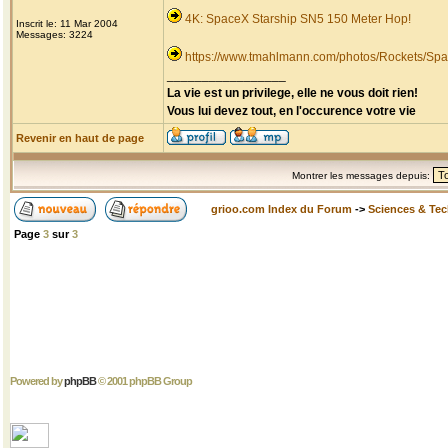
4K: SpaceX Starship SN5 150 Meter Hop!
Inscrit le: 11 Mar 2004
Messages: 3224
https://www.tmahlmann.com/photos/Rockets/Spa
_________________
La vie est un privilege, elle ne vous doit rien!
Vous lui devez tout, en l'occurence votre vie
Revenir en haut de page
Montrer les messages depuis:
grioo.com Index du Forum
->
Sciences & Te
Page
3
sur
3
Powered by
phpBB
© 2001 phpBB Group