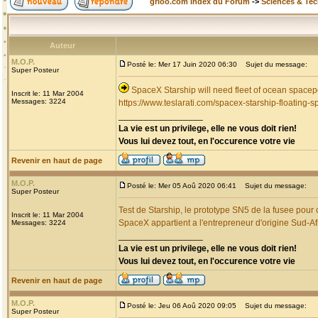
grioo.com Index du Forum
->
Sciences & Te
Auteur
M.O.P.
Posté le: Mer 17 Juin 2020 06:30
Sujet du message:
Super Posteur
SpaceX Starship will need fleet of ocean spacep
Inscrit le: 11 Mar 2004
Messages: 3224
https://www.teslarati.com/spacex-starship-floating-s
_________________
La vie est un privilege, elle ne vous doit rien!
Vous lui devez tout, en l'occurence votre vie
Revenir en haut de page
M.O.P.
Posté le: Mer 05 Aoû 2020 06:41
Sujet du message:
Super Posteur
Test de Starship, le prototype SN5 de la fusee pour
Inscrit le: 11 Mar 2004
SpaceX appartient a l'entrepreneur d'origine Sud-A
Messages: 3224
_________________
La vie est un privilege, elle ne vous doit rien!
Vous lui devez tout, en l'occurence votre vie
Revenir en haut de page
M.O.P.
Posté le: Jeu 06 Aoû 2020 09:05
Sujet du message:
Super Posteur