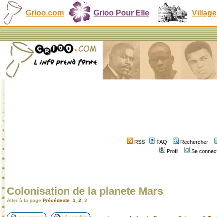
Grioo.com
Grioo Pour Elle
Village
RSS
FAQ
Rechercher
Profil
Se connect
Colonisation de la planete Mars
Aller à la page
Précédente
1
,
2
,
3