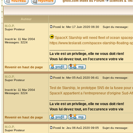
grioo.com Index du Forum
->
Sciences & Te
Auteur
M.O.P.
Posté le: Mer 17 Juin 2020 06:30
Sujet du message:
Super Posteur
SpaceX Starship will need fleet of ocean spacep
Inscrit le: 11 Mar 2004
Messages: 3224
https://www.teslarati.com/spacex-starship-floating-s
_________________
La vie est un privilege, elle ne vous doit rien!
Vous lui devez tout, en l'occurence votre vie
Revenir en haut de page
M.O.P.
Posté le: Mer 05 Aoû 2020 06:41
Sujet du message:
Super Posteur
Test de Starship, le prototype SN5 de la fusee pour
Inscrit le: 11 Mar 2004
SpaceX appartient a l'entrepreneur d'origine Sud-A
Messages: 3224
_________________
La vie est un privilege, elle ne vous doit rien!
Vous lui devez tout, en l'occurence votre vie
Revenir en haut de page
M.O.P.
Posté le: Jeu 06 Aoû 2020 09:05
Sujet du message:
Super Posteur