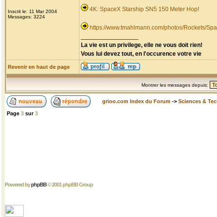
4K: SpaceX Starship SN5 150 Meter Hop!
Inscrit le: 11 Mar 2004
Messages: 3224
https://www.tmahlmann.com/photos/Rockets/Spa
_________________
La vie est un privilege, elle ne vous doit rien!
Vous lui devez tout, en l'occurence votre vie
Revenir en haut de page
Montrer les messages depuis:
grioo.com Index du Forum
->
Sciences & Te
Page
3
sur
3
Powered by
phpBB
© 2001 phpBB Group