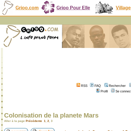
Grioo.com
Grioo Pour Elle
Village
RSS
FAQ
Rechercher
Profil
Se connect
Colonisation de la planete Mars
Aller à la page
Précédente
1
,
2
,
3