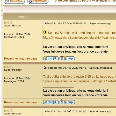
grioo.com Index du Forum
->
Sciences & Te
Auteur
M.O.P.
Posté le: Mer 17 Juin 2020 06:30
Sujet du message:
Super Posteur
SpaceX Starship will need fleet of ocean spacep
Inscrit le: 11 Mar 2004
Messages: 3224
https://www.teslarati.com/spacex-starship-floating-s
_________________
La vie est un privilege, elle ne vous doit rien!
Vous lui devez tout, en l'occurence votre vie
Revenir en haut de page
M.O.P.
Posté le: Mer 05 Aoû 2020 06:41
Sujet du message:
Super Posteur
Test de Starship, le prototype SN5 de la fusee pour
Inscrit le: 11 Mar 2004
SpaceX appartient a l'entrepreneur d'origine Sud-A
Messages: 3224
_________________
La vie est un privilege, elle ne vous doit rien!
Vous lui devez tout, en l'occurence votre vie
Revenir en haut de page
M.O.P.
Posté le: Jeu 06 Aoû 2020 09:05
Sujet du message:
Super Posteur