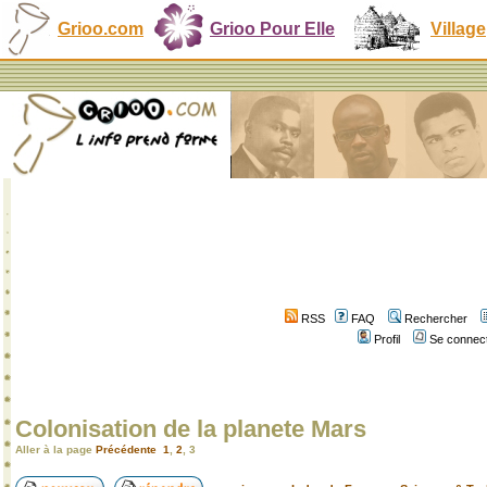
Grioo.com
Grioo Pour Elle
Village
RSS
FAQ
Rechercher
Profil
Se connect
Colonisation de la planete Mars
Aller à la page
Précédente
1
,
2
,
3