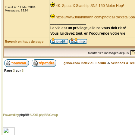
4K: SpaceX Starship SN5 150 Meter Hop!
Inscrit le: 11 Mar 2004
Messages: 3224
https://www.tmahlmann.com/photos/Rockets/Spa
_________________
La vie est un privilege, elle ne vous doit rien!
Vous lui devez tout, en l'occurence votre vie
Revenir en haut de page
Montrer les messages depuis:
grioo.com Index du Forum
->
Sciences & Te
Page
3
sur
3
Powered by
phpBB
© 2001 phpBB Group