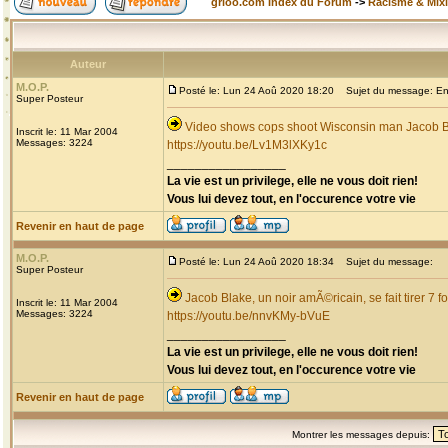
grioo.com Index du Forum
->
Racisme & Mixi
Auteur
M.O.P.
Posté le: Lun 24 Aoû 2020 18:20
Sujet du message: Enco
Super Posteur
Video shows cops shoot Wisconsin man Jacob Bla
Inscrit le: 11 Mar 2004
Messages: 3224
https://youtu.be/Lv1M3lXKy1c
_________________
La vie est un privilege, elle ne vous doit rien!
Vous lui devez tout, en l'occurence votre vie
Revenir en haut de page
M.O.P.
Posté le: Lun 24 Aoû 2020 18:34
Sujet du message:
Super Posteur
Jacob Blake, un noir amÃ©ricain, se fait tirer 7 f
Inscrit le: 11 Mar 2004
Messages: 3224
https://youtu.be/nnvKMy-bVuE
_________________
La vie est un privilege, elle ne vous doit rien!
Vous lui devez tout, en l'occurence votre vie
Revenir en haut de page
Montrer les messages depuis: