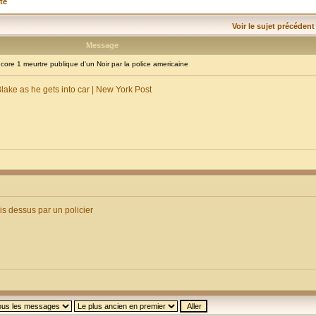
té
Voir le sujet précédent
Message
re 1 meurtre publique d'un Noir par la police americaine
ke as he gets into car | New York Post
ois dessus par un policier