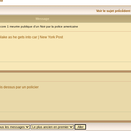
té
Voir le sujet précédent
Message
re 1 meurtre publique d'un Noir par la police americaine
ke as he gets into car | New York Post
ois dessus par un policier