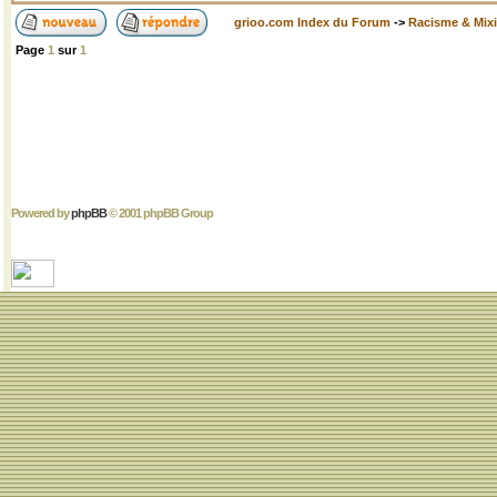
grioo.com Index du Forum
->
Racisme & Mixi
Page
1
sur
1
Powered by
phpBB
© 2001 phpBB Group