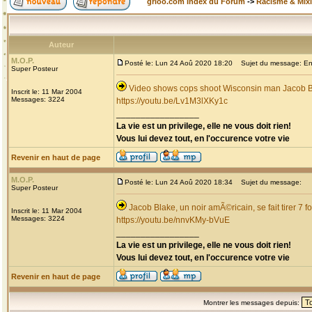
grioo.com Index du Forum
->
Racisme & Mixi
Auteur
M.O.P.
Posté le: Lun 24 Aoû 2020 18:20
Sujet du message: Enco
Super Posteur
Video shows cops shoot Wisconsin man Jacob Bla
Inscrit le: 11 Mar 2004
Messages: 3224
https://youtu.be/Lv1M3lXKy1c
_________________
La vie est un privilege, elle ne vous doit rien!
Vous lui devez tout, en l'occurence votre vie
Revenir en haut de page
M.O.P.
Posté le: Lun 24 Aoû 2020 18:34
Sujet du message:
Super Posteur
Jacob Blake, un noir amÃ©ricain, se fait tirer 7 f
Inscrit le: 11 Mar 2004
Messages: 3224
https://youtu.be/nnvKMy-bVuE
_________________
La vie est un privilege, elle ne vous doit rien!
Vous lui devez tout, en l'occurence votre vie
Revenir en haut de page
Montrer les messages depuis: