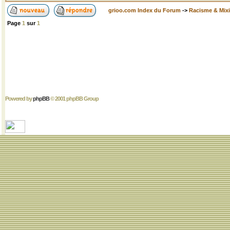
grioo.com Index du Forum
->
Racisme & Mixi
Page
1
sur
1
Powered by
phpBB
© 2001 phpBB Group