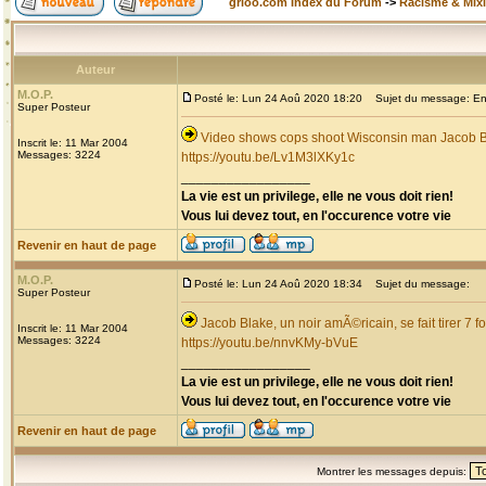
grioo.com Index du Forum
->
Racisme & Mixi
Auteur
M.O.P.
Posté le: Lun 24 Aoû 2020 18:20
Sujet du message: Enco
Super Posteur
Video shows cops shoot Wisconsin man Jacob Bla
Inscrit le: 11 Mar 2004
Messages: 3224
https://youtu.be/Lv1M3lXKy1c
_________________
La vie est un privilege, elle ne vous doit rien!
Vous lui devez tout, en l'occurence votre vie
Revenir en haut de page
M.O.P.
Posté le: Lun 24 Aoû 2020 18:34
Sujet du message:
Super Posteur
Jacob Blake, un noir amÃ©ricain, se fait tirer 7 f
Inscrit le: 11 Mar 2004
Messages: 3224
https://youtu.be/nnvKMy-bVuE
_________________
La vie est un privilege, elle ne vous doit rien!
Vous lui devez tout, en l'occurence votre vie
Revenir en haut de page
Montrer les messages depuis: