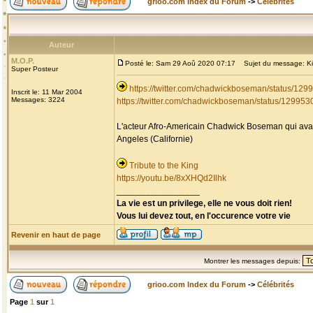
grioo.com Index du Forum
->
Célébrités
Auteur
M.O.P.
Posté le: Sam 29 Aoû 2020 07:17
Sujet du message: Kin
Super Posteur
https://twitter.com/chadwickboseman/status/1
Inscrit le: 11 Mar 2004
Messages: 3224
https://twitter.com/chadwickboseman/status/1299
L'acteur Afro-Americain Chadwick Boseman qui avait
Angeles (Californie)
Tribute to the King
https://youtu.be/8xXHQd2Ilhk
_________________
La vie est un privilege, elle ne vous doit rien!
Vous lui devez tout, en l'occurence votre vie
Revenir en haut de page
Montrer les messages depuis:
grioo.com Index du Forum
->
Célébrités
Page
1
sur
1