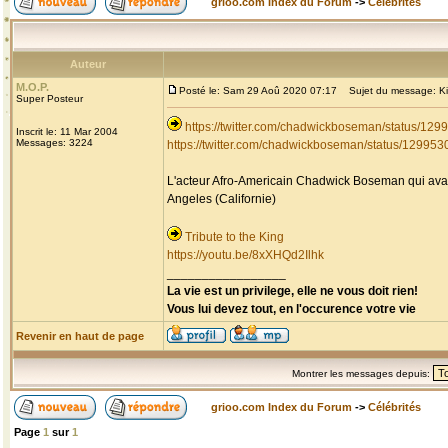
grioo.com Index du Forum
->
Célébrités
Auteur
M.O.P.
Posté le: Sam 29 Aoû 2020 07:17
Sujet du message: Kin
Super Posteur
https://twitter.com/chadwickboseman/status/1
Inscrit le: 11 Mar 2004
Messages: 3224
https://twitter.com/chadwickboseman/status/1299
L'acteur Afro-Americain Chadwick Boseman qui avait
Angeles (Californie)
Tribute to the King
https://youtu.be/8xXHQd2Ilhk
_________________
La vie est un privilege, elle ne vous doit rien!
Vous lui devez tout, en l'occurence votre vie
Revenir en haut de page
Montrer les messages depuis:
grioo.com Index du Forum
->
Célébrités
Page
1
sur
1