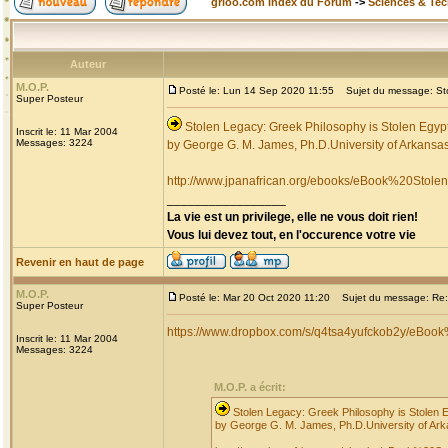
grioo.com Index du Forum
->
Sciences & Te
Auteur
M.O.P.
Posté le: Lun 14 Sep 2020 11:55
Sujet du message: Stol
Super Posteur
Stolen Legacy: Greek Philosophy is Stolen Egyp
Inscrit le: 11 Mar 2004
Messages: 3224
by George G. M. James, Ph.D.University of Arkansas,
http://www.jpanafrican.org/ebooks/eBook%20Stol
_________________
La vie est un privilege, elle ne vous doit rien!
Vous lui devez tout, en l'occurence votre vie
Revenir en haut de page
M.O.P.
Posté le: Mar 20 Oct 2020 11:20
Sujet du message: Re: S
Super Posteur
https://www.dropbox.com/s/q4tsa4yufckob2y/eBoo
Inscrit le: 11 Mar 2004
Messages: 3224
M.O.P. a écrit:
Stolen Legacy: Greek Philosophy is Stolen 
by George G. M. James, Ph.D.University of Arka