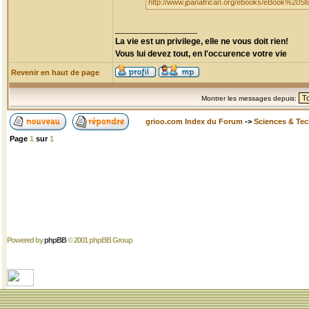
http://www.jpanafrican.org/ebooks/eBook%20S
_________________
La vie est un privilege, elle ne vous doit rien!
Vous lui devez tout, en l'occurence votre vie
Revenir en haut de page
Montrer les messages depuis:
grioo.com Index du Forum
->
Sciences & Te
Page
1
sur
1
Powered by
phpBB
© 2001 phpBB Group