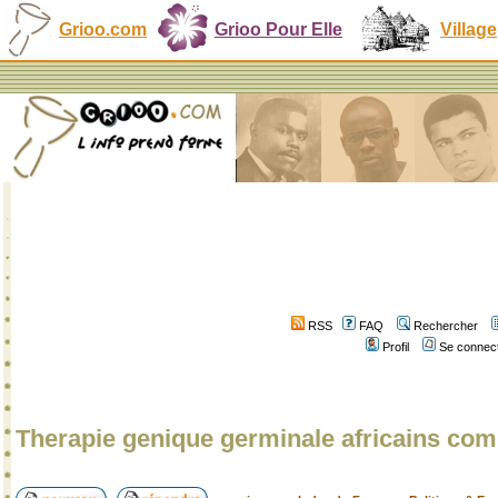
Grioo.com
Grioo Pour Elle
Village
RSS
FAQ
Rechercher
Profil
Se connect
Therapie genique germinale africains co