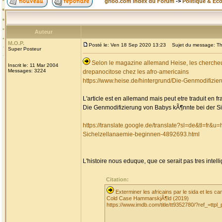
grioo.com Index du Forum
->
Politique & Ec
Auteur
M.O.P.
Posté le: Ven 18 Sep 2020 13:23
Sujet du message: The
Super Posteur
Selon le magazine allemand Heise, les chercheur
Inscrit le: 11 Mar 2004
Messages: 3224
drepanocitose chez les afro-americains
https://www.heise.de/hintergrund/Die-Genmodifizi
L'article est en allemand mais peut etre traduit en f
Die Genmodifizierung von Babys kÃ¶nnte bei der S
https://translate.google.de/translate?sl=de&tl=
Sichelzellanaemie-beginnen-4892693.html
L'histoire nous eduque, que ce serait pas tres intell
Citation:
Exterminer les africains par le sida et les 
Cold Case HammarskjÃ¶ld (2019)
https://www.imdb.com/title/tt9352780/?ref_=ttpl_p