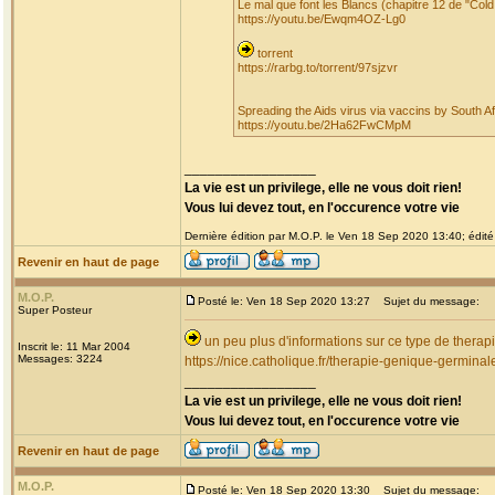
Le mal que font les Blancs (chapitre 12 de "Co
https://youtu.be/Ewqm4OZ-Lg0
torrent
https://rarbg.to/torrent/97sjzvr
Spreading the Aids virus via vaccins by South A
https://youtu.be/2Ha62FwCMpM
_________________
La vie est un privilege, elle ne vous doit rien!
Vous lui devez tout, en l'occurence votre vie
Dernière édition par M.O.P. le Ven 18 Sep 2020 13:40; édité 
Revenir en haut de page
M.O.P.
Posté le: Ven 18 Sep 2020 13:27
Sujet du message:
Super Posteur
un peu plus d'informations sur ce type de therap
Inscrit le: 11 Mar 2004
Messages: 3224
https://nice.catholique.fr/therapie-genique-germinal
_________________
La vie est un privilege, elle ne vous doit rien!
Vous lui devez tout, en l'occurence votre vie
Revenir en haut de page
M.O.P.
Posté le: Ven 18 Sep 2020 13:30
Sujet du message: