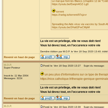
Le mal que font les Blancs (chapitre 12 de "Co
https://youtu.be/Ewqm4OZ-Lg0
torrent
https://rarbg.to/torrent/97sjzvr
Spreading the Aids virus via vaccins by South A
https://youtu.be/2Ha62FwCMpM
_________________
La vie est un privilege, elle ne vous doit rien!
Vous lui devez tout, en l'occurence votre vie
Dernière édition par M.O.P. le Ven 18 Sep 2020 13:40; édité 
Revenir en haut de page
M.O.P.
Posté le: Ven 18 Sep 2020 13:27
Sujet du message:
Super Posteur
un peu plus d'informations sur ce type de therap
Inscrit le: 11 Mar 2004
Messages: 3224
https://nice.catholique.fr/therapie-genique-germinal
_________________
La vie est un privilege, elle ne vous doit rien!
Vous lui devez tout, en l'occurence votre vie
Revenir en haut de page
M.O.P.
Posté le: Ven 18 Sep 2020 13:30
Sujet du message: