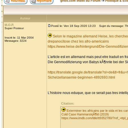
grioo.com Index du Forum
->
Politique & Ec
Auteur
M.O.P.
Posté le: Ven 18 Sep 2020 13:23
Sujet du message: The
Super Posteur
Selon le magazine allemand Heise, les chercheur
Inscrit le: 11 Mar 2004
Messages: 3224
drepanocitose chez les afro-americains
https://www.heise.de/hintergrund/Die-Genmodifizi
L'article est en allemand mais peut etre traduit en f
Die Genmodifizierung von Babys kÃ¶nnte bei der S
https://translate.google.de/translate?sl=de&tl=
Sichelzellanaemie-beginnen-4892693.html
L'histoire nous eduque, que ce serait pas tres intell
Citation:
Exterminer les africains par le sida et les 
Cold Case HammarskjÃ¶ld (2019)
https://www.imdb.com/title/tt9352780/?ref_=ttpl_p