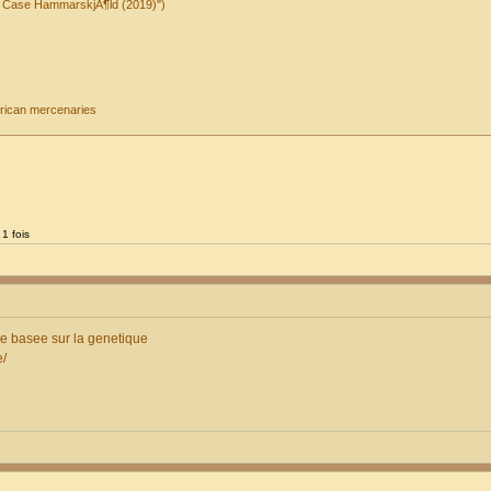
ld Case HammarskjÃ¶ld (2019)")
frican mercenaries
1 fois
ie basee sur la genetique
e/