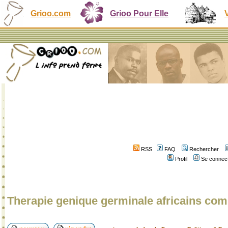
Grioo.com
Grioo Pour Elle
RSS
FAQ
Rechercher
Profil
Se connect
Therapie genique germinale africains co