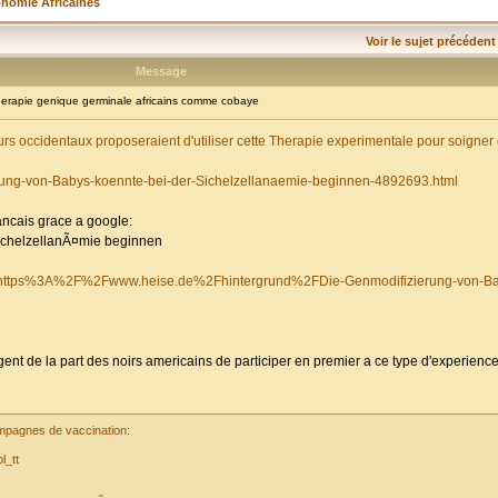
onomie Africaines
Voir le sujet précédent
Message
rapie genique germinale africains comme cobaye
s occidentaux proposeraient d'utiliser cette Therapie experimentale pour soigner 
erung-von-Babys-koennte-bei-der-Sichelzellanaemie-beginnen-4892693.html
rancais grace a google:
ichelzellanÃ¤mie beginnen
fr&u=https%3A%2F%2Fwww.heise.de%2Fhintergrund%2FDie-Genmodifizierung-von-Ba
igent de la part des noirs americains de participer en premier a ce type d'experience
campagnes de vaccination:
l_tt