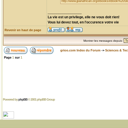
http://www.jpanafrican.org/ebooks/eBook%20S
_________________
La vie est un privilege, elle ne vous doit rien!
Vous lui devez tout, en l'occurence votre vie
Revenir en haut de page
Montrer les messages depuis:
grioo.com Index du Forum
->
Sciences & Te
Page
1
sur
1
Powered by
phpBB
© 2001 phpBB Group