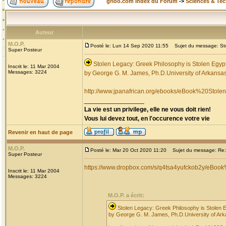
grioo.com Index du Forum
->
Sciences & Te
Auteur
M.O.P.
Posté le: Lun 14 Sep 2020 11:55
Sujet du message: Stol
Super Posteur
Stolen Legacy: Greek Philosophy is Stolen Egyp
Inscrit le: 11 Mar 2004
Messages: 3224
by George G. M. James, Ph.D.University of Arkansas,
http://www.jpanafrican.org/ebooks/eBook%20Stol
_________________
La vie est un privilege, elle ne vous doit rien!
Vous lui devez tout, en l'occurence votre vie
Revenir en haut de page
M.O.P.
Posté le: Mar 20 Oct 2020 11:20
Sujet du message: Re: S
Super Posteur
https://www.dropbox.com/s/q4tsa4yufckob2y/eBoo
Inscrit le: 11 Mar 2004
Messages: 3224
M.O.P. a écrit:
Stolen Legacy: Greek Philosophy is Stolen 
by George G. M. James, Ph.D.University of Arka