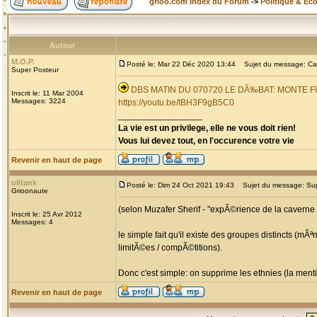
grioo.com Index du Forum
->
Politique & Ec
Auteur
M.O.P.
Posté le: Mar 22 Déc 2020 13:44
Sujet du message: Cam
Super Posteur
DBS MATIN DU 070720 LE DÃ‰BAT: MONTE
Inscrit le: 11 Mar 2004
Messages: 3224
https://youtu.be/tBH3F9gB5C0
_________________
La vie est un privilege, elle ne vous doit rien!
Vous lui devez tout, en l'occurence votre vie
Revenir en haut de page
olitank
Posté le: Dim 24 Oct 2021 19:43
Sujet du message: Supp
Grioonaute
(selon Muzafer Sherif - "expÃ©rience de la caverne 
Inscrit le: 25 Avr 2012
Messages: 4
le simple fait qu'il existe des groupes distincts (m
limitÃ©es / compÃ©titions).
Donc c'est simple: on supprime les ethnies (la menti
Revenir en haut de page