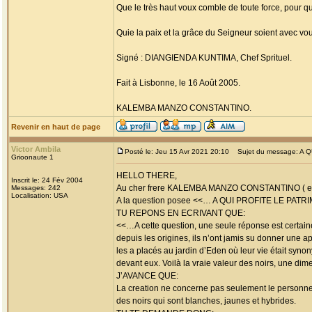
Que le très haut voux comble de toute force, pour q
Quie la paix et la grâce du Seigneur soient avec vou
Signé : DIANGIENDA KUNTIMA, Chef Sprituel.
Fait à Lisbonne, le 16 Août 2005.
KALEMBA MANZO CONSTANTINO.
Revenir en haut de page
Victor Ambila
Posté le: Jeu 15 Avr 2021 20:10
Sujet du message: A 
Grioonaute 1
HELLO THERE,
Inscrit le: 24 Fév 2004
Au cher frere KALEMBA MANZO CONSTANTINO ( e
Messages: 242
Localisation: USA
A la question posee <<… A QUI PROFITE LE PAT
TU REPONS EN ECRIVANT QUE:
<<…A cette question, une seule réponse est certain
depuis les origines, ils n’ont jamis su donner une a
les a placés au jardin d’Eden où leur vie était syn
devant eux. Voilà la vraie valeur des noirs, une dim
J’AVANCE QUE:
La creation ne concerne pas seulement le personne 
des noirs qui sont blanches, jaunes et hybrides.