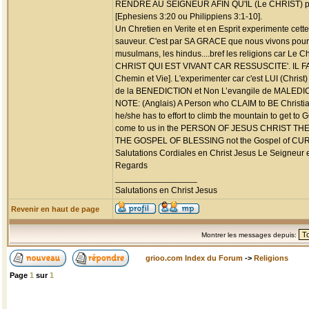
RENDRE AU SEIGNEUR AFIN QU'IL (Le CHRIST) puisse
[Ephesiens 3:20 ou Philippiens 3:1-10].
Un Chretien en Verite et en Esprit experimente cett
sauveur. C'est par SA GRACE que nous vivons pour D
musulmans, les hindus....bref les religions car Le
CHRIST QUI EST VIVANT CAR RESSUSCITE'. IL F
Chemin et Vie]. L'experimenter car c'est LUI (Chris
de la BENEDICTION et Non L’evangile de MALEDIC
NOTE: (Anglais) A Person who CLAIM to BE Christian
he/she has to effort to climb the mountain to get to 
come to us in the PERSON OF JESUS CHRIST THE
THE GOSPEL OF BLESSING not the Gospel of CURSE
Salutations Cordiales en Christ Jesus Le Seigneur 
Regards
_________________
Salutations en Christ Jesus
Revenir en haut de page
Montrer les messages depuis:
grioo.com Index du Forum
->
Religions
Page
1
sur
1