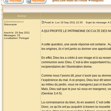
grioo.com Index du Forum
->
Religions
Auteur
kalembamanzo
Posté le: Lun 19 Sep 2011 22:35
Sujet du message: A
Grioonaute
A QUI PROFITE LE PATRIMOINE OCCULTE DES N
Inscrit le: 19 Sep 2011
Messages: 23
Localisation: Portugal
A cette question, une seule réponse est certaine :
les origines, ils n’ont jamis su donner une appréciati
En effet, Dieu les a créés à son image et à sa resse
communion avec Dieu. C’est-à-dire supportaient la p
recipiendaires de l’illumination divine.
Comme nous l’avons dit, pour n’avoir pas su donner u
l’expérience du mal. A ce propos, Dieu leur dit selon
au milieu du jardin, vous ne mangerez pas ni touch
Mais, Dieu sait que le jour où vous en mangerez, vo
(Genèse 3,4-5).
La connaissance du bien, ils en avaient. C’est cett
Donc, ce qu’ils ont pu acquérir à travers la nouvel