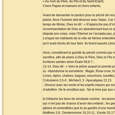
« Au nom du Père, du Fils et du Saint-Esprit,
Chers Papas et mamans et chers enfants,
Avant de demander le pardon pour le péché de nos a
plaisir. Ainsi l’homme doit divorcer avec Satan. Car
temps de Moïse, Dieu lui dit : « N’approche pas d’ici,
recommandation de Dieu en abandonnant tout ce qu’il
disputa son corps, mais l’Eternel ne l’accepta pas, 
Lorsque les habitants de la ville de Ninive entendiren
qu’il avait résolu de leur faire. Ils furent sauvés (Jon
Ainsi, considérant la gravité du péché commis par
sacrifice, afin de plaire à Dieu le Père, Dieu le Fil
écritures saintes selon Esaïe 58,6-7 ;
13-14. Dieu dit : « Voici le jeûne auquel je prends p
a) - Abandonne la sorcellerie : Magie, Rose-croix, fr
Livres, stylos, chaînes, bagues, mouchoirs, lunettes
Colossiens 3,5-6 ; Michée3, 3 ; Apocalypse 22,15.
- Divorce avec les morts et les esprits impurs qui so
d’adultère. Ne te prostitue pas : Ne te livre pas aux
b) Détache les liens de servitude comme : les jeunes
qui n’ont pas de chance d’avoir des enfants ; les ge
gibiers et comestibles que tu as gardés d’une mani
Matthieu 3,8 ; Deuteronome 18,10-11 ; Exode 20,17