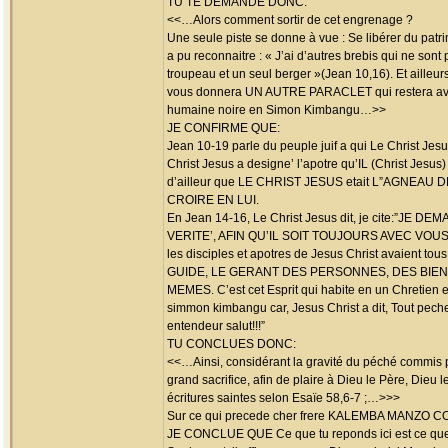
TU TE DEMANDE DONC:
<<…Alors comment sortir de cet engrenage ?
Une seule piste se donne à vue : Se libérer du patri
a pu reconnaitre : « J’ai d’autres brebis qui ne sont 
troupeau et un seul berger »(Jean 10,16). Et ailleur
vous donnera UN AUTRE PARACLET qui restera avec 
humaine noire en Simon Kimbangu…>>
JE CONFIRME QUE:
Jean 10-19 parle du peuple juif a qui Le Christ Jesus
Christ Jesus a designe’ l’apotre qu’IL (Christ Jes
d’ailleur que LE CHRIST JESUS etait L”AGNEAU
CROIRE EN LUI.
En Jean 14-16, Le Christ Jesus dit, je cite
VERITE’, AFIN QU’IL SOIT TOUJOURS AVEC VOUS” Ce
les disciples et apotres de Jesus Christ avaie
GUIDE, LE GERANT DES PERSONNES, DES BIEN
MEMES. C’est cet Esprit qui habite en un Chretien 
simmon kimbangu car, Jesus Christ a dit, Tout pe
entendeur salut!!!”
TU CONCLUES DONC:
<<…Ainsi, considérant la gravité du péché commis 
grand sacrifice, afin de plaire à Dieu le Père, Dieu 
écritures saintes selon Esaïe 58,6-7 ;…>>>
Sur ce qui precede cher frere KALEMBA MANZO 
JE CONCLUE QUE Ce que tu reponds ici est ce que