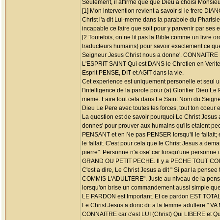
Seulement, il affirme que que Dieu a choisi Mons
[1] Mon intervention revient a savoir si le frere DIA
Christ l'a dit Lui-meme dans la parabole du Pharisien
incapable ce faire que soit pour y parvenir par ses e
[2 Toutefois, on ne lit pas la Bible comme un livre or
traducteurs humains) pour savoir exactement ce que
Seigneur Jesus Christ nous a donne'. CONNAITRE L
L'ESPRIT SAINT Qui est DANS le Chretien en Verite et 
Esprit PENSE, DIT et AGIT dans la vie.
Cet experience est uniquement personelle et seul un
l'intelligence de la parole pour (a) Glorifier Dieu L
meme. Faire tout cela dans Le Saint Nom du Seigneu
Dieu Le Pere avec toutes tes forces, tout ton coeur 
La question est de savoir pourquoi Le Christ Jesus
donnes' pour prouver aux humains qu'ils etaient pec
PENSANT et en Ne pas PENSER lorsqu'il le fallait; e
le fallait. C'est pour cela que le Christ Jesus a dem
pierre". Personne n'a ose' car lorsqu'une personn
GRAND OU PETIT PECHE. Il y a PECHE TOUT CO
C'est a dire, Le Christ Jesus a dit " Si par la pe
COMMIS L'ADULTERE". Juste au niveau de la pen
lorsqu'on brise un commandement aussi simple que s
LE PARDON est Important. Et ce pardon EST TOT
Le Christ Jesus a donc dit a la femme adultere 
CONNAITRE car c'est LUI (Christ) Qui LIBERE et Q