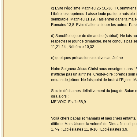
c) Evite l’égoïsme Matthieu 25 :31-36 ; I Corinthiens
Libère les opprimés. Laisse toute pratique nuisible 
semblable. Matthieu 11,19. Fais entrer dans ta mais
Romains 13,8. Evite d’aller critiquer les autres. P
d) Sanctifie le jour de dimanche (sabbat). Ne fais a
respectes le jour de dimanche, ne te conduis pas sel
11,21-24 ; Néhémie 10,32.
e) quelques précautions relatives au Jeûne
Notre Seigneur Jésus Christ nous enseigne dans l’Ev
n’affiche pas un air triste. C’est-à-dire : prends so
entrain de jeûner. Ne fais point de bruit à l’Eglise. 
Si tu te déchaines définitivement du joug de Satan en
dira alors :
ME VOICI Esaïe 58,9.
Voilà chers papas et mamans et mes chers enfants, le 
difficile. Mais faisons la volonté de Dieu afin qu’il
1,7-9 ; Ecclésiastes 11, 8-10 ; Ecclésiastes 3,9.