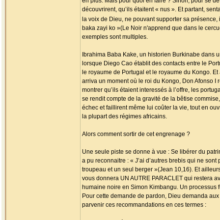
en plus. Mais pour quoi en faire ? Sinon, pour se dét
découvrirent, qu’ils étaitent « nus ». Et partant, se
la voix de Dieu, ne pouvant supporter sa présence, 
baka zayi ko »(Le Noir n'apprend que dans le cercueil
exemples sont multiples.
Ibrahima Baba Kake, un historien Burkinabe dans un 
lorsque Diego Cao établit des contacts entre le Por
le royaume de Portugal et le royaume du Kongo. Et 
arriva un moment où le roi du Kongo, Don Afonso I r
montrer qu’ils étaient interessés à l’offre, les portug
se rendit compte de la gravité de la bêtise commise, c
échec et faillirent même lui coûter la vie, tout en
la plupart des régimes africains.
Alors comment sortir de cet engrenage ?
Une seule piste se donne à vue : Se libérer du patri
a pu reconnaitre : « J’ai d’autres brebis qui ne sont 
troupeau et un seul berger »(Jean 10,16). Et ailleur
vous donnera UN AUTRE PARACLET qui restera avec 
humaine noire en Simon Kimbangu. Un processus fut
Pour cette demande de pardon, Dieu demanda aux no
parvenir ces recommandations en ces termes :