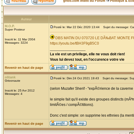
grioo.com Index du Forum
->
Politique & Ec
Auteur
M.O.P.
Posté le: Mar 22 Déc 2020 13:44
Sujet du message: Cam
Super Posteur
DBS MATIN DU 070720 LE DÃ‰BAT: MONTE
Inscrit le: 11 Mar 2004
Messages: 3224
https://youtu.be/tBH3F9gB5C0
_________________
La vie est un privilege, elle ne vous doit rien!
Vous lui devez tout, en l'occurence votre vie
Revenir en haut de page
olitank
Posté le: Dim 24 Oct 2021 19:43
Sujet du message: Supp
Grioonaute
(selon Muzafer Sherif - "expÃ©rience de la caverne 
Inscrit le: 25 Avr 2012
Messages: 4
le simple fait qu'il existe des groupes distincts (m
limitÃ©es / compÃ©titions).
Donc c'est simple: on supprime les ethnies (la menti
Revenir en haut de page