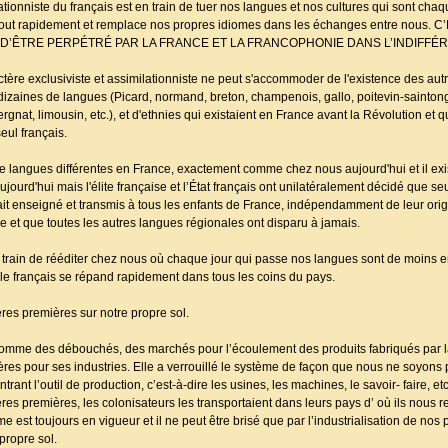
tionniste du français est en train de tuer nos langues et nos cultures qui sont cha
partout rapidement et remplace nos propres idiomes dans les échanges entre nou
N D’ÊTRE PERPÉTRÉ PAR LA FRANCE ET LA FRANCOPHONIE DANS L’INDIFF
ctère exclusiviste et assimilationniste ne peut s'accommoder de l'existence des aut
 dizaines de langues (Picard, normand, breton, champenois, gallo, poitevin-sainto
at, limousin, etc.), et d'ethnies qui existaient en France avant la Révolution et que
seul français.
e langues différentes en France, exactement comme chez nous aujourd'hui et il exis
rd'hui mais l'élite française et l’État français ont unilatéralement décidé que seul
ait enseigné et transmis à tous les enfants de France, indépendamment de leur origi
 et que toutes les autres langues régionales ont disparu à jamais.
 train de rééditer chez nous où chaque jour qui passe nos langues sont de moins 
e français se répand rapidement dans tous les coins du pays.
ères premières sur notre propre sol.
comme des débouchés, des marchés pour l’écoulement des produits fabriqués par l
res pour ses industries. Elle a verrouillé le système de façon que nous ne soyo
 l’outil de production, c’est-à-dire les usines, les machines, le savoir- faire, et
ères premières, les colonisateurs les transportaient dans leurs pays d’ où ils nous 
me est toujours en vigueur et il ne peut être brisé que par l’industrialisation de nos 
propre sol.