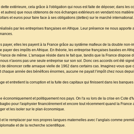
dette extérieure, cela grâce à l'obligation qui nous est faite de déposer, dans les cof
 et autres) que nous obtenons de nos échanges extérieurs en vendant nos matièr
llars et euros pour faire face à ses obligations (dettes) sur le marché international.
 réalisés par les entreprises françaises en Afrique. Leur présence ne nous apporte
inances.
 payer, elles les payent à la France grâce au système mafieux de la double non-im
e payer des impôts en Afrique. En théorie, les entreprise françaises basées en Afri
en France de même. L'arnaque réside dans le fait que, tandis que la France dispose d
, nous n'avons pas une seule entreprise sur son sol. Donc ces accords ont été sign
 de dénoncer cette arnaque vielle de 1962 dans certains cas. Imaginez-vous que d
ant chaque année des bénéfices énormes, aucune ne payait l’impôt chez nous depui
rage et entretient la corruption et la fuite des capitaux qui finissent dans les banques
ôle économiquement et politiquement nos pays. On l'a vu lors de la crise en Cote d'
Gbagbo pour l'asphyxier financièrement et encore tout récemment quand la France 
ger et les isoler sur le plan économique.
 et le remplacer par nos propres langues maternelles avec l’anglais comme premi
plomatie et de la recherche scientifique.