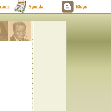
rums
Agenda
Blogs