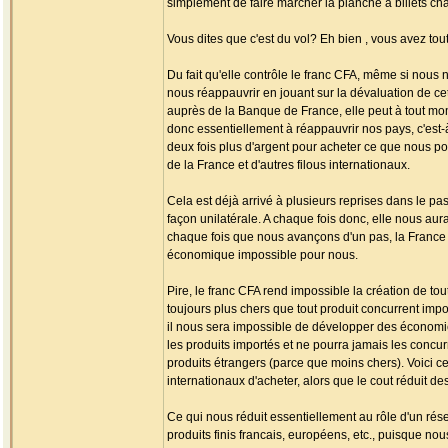
simplement de faire marcher la planche à billets ch
Vous dites que c'est du vol? Eh bien , vous avez tout 
Du fait qu'elle contrôle le franc CFA, même si nous
nous réappauvrir en jouant sur la dévaluation de ce
auprès de la Banque de France, elle peut à tout mo
donc essentiellement à réappauvrir nos pays, c'est-
deux fois plus d'argent pour acheter ce que nous p
de la France et d'autres filous internationaux.
Cela est déjà arrivé à plusieurs reprises dans le pa
façon unilatérale. A chaque fois donc, elle nous aur
chaque fois que nous avançons d'un pas, la France 
économique impossible pour nous.
Pire, le franc CFA rend impossible la création de to
toujours plus chers que tout produit concurrent impo
il nous sera impossible de développer des économie
les produits importés et ne pourra jamais les concu
produits étrangers (parce que moins chers). Voici ce
internationaux d'acheter, alors que le cout réduit de
Ce qui nous réduit essentiellement au rôle d'un rés
produits finis francais, européens, etc., puisque no