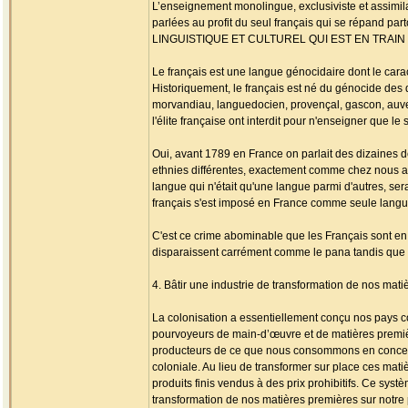
L’enseignement monolingue, exclusiviste et assimila
parlées au profit du seul français qui se répand 
LINGUISTIQUE ET CULTUREL QUI EST EN TRAI
Le français est une langue génocidaire dont le cara
Historiquement, le français est né du génocide des
morvandiau, languedocien, provençal, gascon, auvergn
l'élite française ont interdit pour n'enseigner que le 
Oui, avant 1789 en France on parlait des dizaines d
ethnies différentes, exactement comme chez nous aujou
langue qui n'était qu'une langue parmi d'autres, ser
français s'est imposé en France comme seule langue
C'est ce crime abominable que les Français sont en
disparaissent carrément comme le pana tandis que l
4. Bâtir une industrie de transformation de nos mati
La colonisation a essentiellement conçu nos pays 
pourvoyeurs de main-d’œuvre et de matières premiè
producteurs de ce que nous consommons en concentrant
coloniale. Au lieu de transformer sur place ces mati
produits finis vendus à des prix prohibitifs. Ce systè
transformation de nos matières premières sur notre 