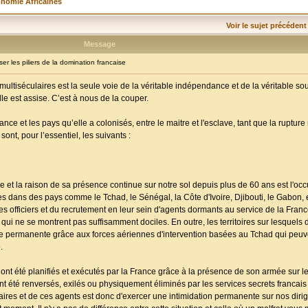
onomie Africaines
Voir le sujet précédent
Message
r les piliers de la domination francaise
multiséculaires est la seule voie de la véritable indépendance et de la véritable so
e est assise. C’est à nous de la couper.
France et les pays qu’elle a colonisés, entre le maitre et l'esclave, tant que la ruptur
nt, pour l’essentiel, les suivants :
e et la raison de sa présence continue sur notre sol depuis plus de 60 ans est l'occ
es dans des pays comme le Tchad, le Sénégal, la Côte d'Ivoire, Djibouti, le Gabon, e
es officiers et du recrutement en leur sein d'agents dormants au service de la Fran
qui ne se montrent pas suffisamment dociles. En outre, les territoires sur lesquels 
aire permanente grâce aux forces aériennes d'intervention basées au Tchad qui peuve
.
 ont été planifiés et exécutés par la France grâce à la présence de son armée sur le 
nt été renversés, exilés ou physiquement éliminés par les services secrets francais
itaires et de ces agents est donc d'exercer une intimidation permanente sur nos diri