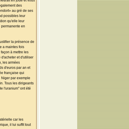
mettrait en joue et vous
 également des
rendort» au gré de ses
nd possibles leur
tion qu'elle leur
lle permanente en
stifier la présence de
e a maintes fois
façon à mettre les
'acheter et d'utiliser
n, les armées
rds d'euros par an et
ée française qui
e Niger par exemple
n. Tous les dirigeants
e l'uranium'' ont été
érielle car les
e, il lui suffit tout