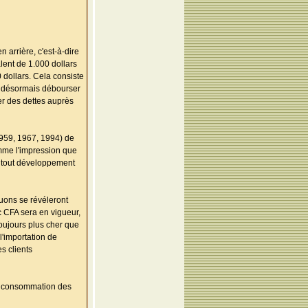
 arrière, c'est-à-dire
lent de 1.000 dollars
dollars. Cela consiste
it désormais débourser
er des dettes auprès
1959, 1967, 1994) de
omme l'impression que
e tout développement
quons se révéleront
c CFA sera en vigueur,
oujours plus cher que
l'importation de
s clients
 la consommation des