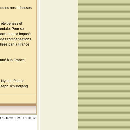
 toutes nos richesses
t été pensés et
mentale. Pour se
rance nous a imposé
%). des compensations
llées par la France
onné à la France,
m Nyobe, Patrice
 Joseph Tchundjang
nt au format GMT + 1 Heure