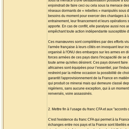
sous la menace d'une déstabilisation possible à tout 
enjoindrait de faire ceci ou cela sous la menace d
réseaux dormants de « rebelles » manipulés sous des
besoins du moment pour exercer des chantages à la d
entrainement, leur financement et leurs opérations su
apporte. En cas de conflit, elle paralyse aussi nos ar
empêchant toute action indépendante susceptible de m
Ces manœuvres sont complétées par des efforts visa
l'armée française à leurs côtés en invoquant leur i
organisé à l'ONU des embargos sur les armes en dir
forces armées de ces pays dans l'incapacité de se dé
toute arme qu'elles désirent. Ces pays doivent faire
africaines sont équipées pour l’essentiel, par l'indu
restreint par la même occasion la possibilité de ch
garantit l'approvisionnement de la France en matiè
qui produit ce minerai mais qui demeure classé depu
nigériens, sans aucune exception, qui à un moment ou 
renversés, voire assassinés.
2. Mettre fin à l’usage du franc CFA et aux "accords
C'est l'existence du franc CFA qui permet à la Fran
échanges entre nos pays et la France sont libellés en 