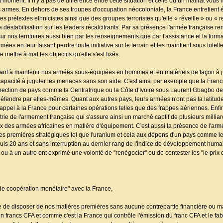
moment. Il n'y a pas de différence entre cette situation et celle où un malfrat vous 
es armes. En dehors de ses troupes d'occupation néocoloniale, la France entretient
 prétextes ethnicistes ainsi que des groupes terroristes qu'elle « réveille » ou « 
éstabilisation sur les leaders récalcitrants. Par sa présence l'armée française re
r nos territoires aussi bien par les renseignements que par l'assistance et la forma
mées en leur faisant perdre toute initiative sur le terrain et les maintient sous tute
ettre à mal les objectifs qu'elle s'est fixés.
nt à maintenir nos armées sous-équipées en hommes et en matériels de façon à ju
ncapacité à juguler les menaces sans son aide. C'est ainsi par exemple que la Franc
ection de pays comme la Centrafrique ou la Côte d'Ivoire sous Laurent Gbagbo de 
fendre par elles-mêmes. Quant aux autres pays, leurs armées n'ont pas la latitude d
 appel à la France pour certaines opérations telles que des frappes aériennes. Enfi
strie de l'armement française qui s'assure ainsi un marché captif de plusieurs millia
oix des armées africaines en matière d'équipement. C'est aussi la présence de l'arm
res premières stratégiques tel que l'uranium et cela aux dépens d'un pays comme l
is 20 ans et sans interruption au dernier rang de l'indice de développement humai
à un autre ont exprimé une volonté de ''renégocier'' ou de contester les ''le prix d
 de coopération monétaire" avec la France,
ce de disposer de nos matières premières sans aucune contrepartie financière ou mat
francs CFA et comme c'est la France qui contrôle l'émission du franc CFA et le fabriqu