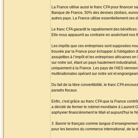
La France utilise aussi le franc CFA pour financer sa 
Banque de France, 50% des devises (dollars, euros
autres pays. La France utilise essentiellement ces do
Le franc CFA garantit le rapatriement des bénéfices
Elle nous appauvrit au contraire en asséchant nos f
Les impôts que ces entreprises sont supposées nous
trouvée par la France pour échapper à l'obligation d
assujetties à l’impôt et les entreprises africaines 
sur notre sol, étant un pays hautement industrialisé
uniquement à la France. Les pays de l'AES viennent
multinationales opérant sur notre sol et engrange
Du fait de la libre convertibilité, le franc CFA encou
paradis fiscaux.
Enfin, c'est grâce au franc CFA que la France contr
a décidé de fermer le robinet monétaire à Laurent 
asphyxier financièrement le Mali et aujourd'hui le Ni
3. Bannir le français comme langue d’enseignement
pour les besoins du commerce international, de la di