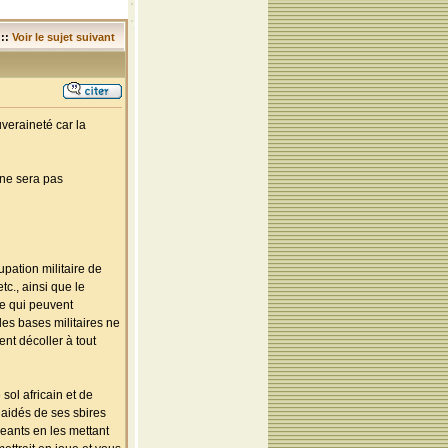
::
Voir le sujet suivant
uveraineté car la
e ne sera pas
upation militaire de
tc., ainsi que le
ce qui peuvent
des bases militaires ne
nt décoller à tout
sol africain et de
 aidés de ses sbires
geants en les mettant