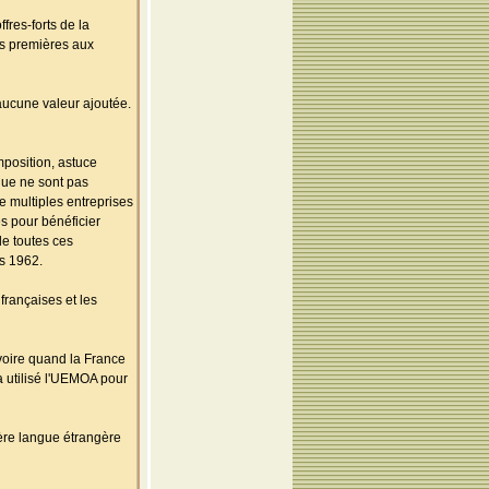
fres-forts de la
es premières aux
 aucune valeur ajoutée.
position, astuce
que ne sont pas
e multiples entreprises
és pour bénéficier
e toutes ces
s 1962.
 françaises et les
Ivoire quand la France
a utilisé l'UEMOA pour
ère langue étrangère