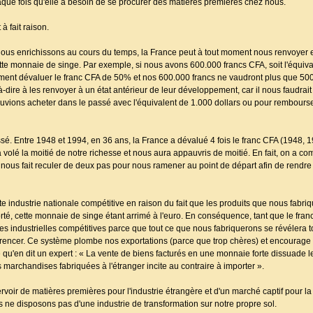
aque fois qu'elle a besoin de se procurer des matières premières chez nous.
à fait raison.
 nous enrichissons au cours du temps, la France peut à tout moment nous renvoyer en
tte monnaie de singe. Par exemple, si nous avons 600.000 francs CFA, soit l'équiva
ment dévaluer le franc CFA de 50% et nos 600.000 francs ne vaudront plus que 500 
à-dire à les renvoyer à un état antérieur de leur développement, car il nous faudra
ouvions acheter dans le passé avec l'équivalent de 1.000 dollars ou pour rembours
ssé. Entre 1948 et 1994, en 36 ans, la France a dévalué 4 fois le franc CFA (1948, 
a volé la moitié de notre richesse et nous aura appauvris de moitié. En fait, on a c
nous fait reculer de deux pas pour nous ramener au point de départ afin de rendr
ute industrie nationale compétitive en raison du fait que les produits que nous fabri
rté, cette monnaie de singe étant arrimé à l'euro. En conséquence, tant que le fran
s industrielles compétitives parce que tout ce que nous fabriquerons se révélera t
rrencer. Ce système plombe nos exportations (parce que trop chères) et encourage 
 qu'en dit un expert : « La vente de biens facturés en une monnaie forte dissuade le
s marchandises fabriquées à l'étranger incite au contraire à importer ».
ervoir de matières premières pour l'industrie étrangère et d'un marché captif pour
us ne disposons pas d'une industrie de transformation sur notre propre sol.