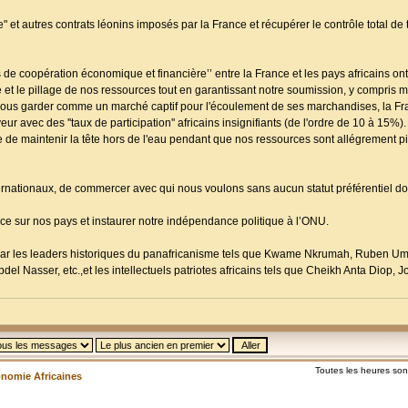
 et autres contrats léonins imposés par la France et récupérer le contrôle total de
de coopération économique et financière’’ entre la France et les pays africains on
e et le pillage de nos ressources tout en garantissant notre soumission, y compris 
t nous garder comme un marché captif pour l'écoulement de ses marchandises, la F
veur avec des ''taux de participation'' africains insignifiants (de l'ordre de 10 à 15
ne de maintenir la tête hors de l'eau pendant que nos ressources sont allégrement pi
internationaux, de commercer avec qui nous voulons sans aucun statut préférentiel d
rance sur nos pays et instaurer notre indépendance politique à l’ONU.
bli par les leaders historiques du panafricanisme tels que Kwame Nkrumah, Ruben U
 Nasser, etc.,et les intellectuels patriotes africains tels que Cheikh Anta Diop,
Toutes les heures so
onomie Africaines