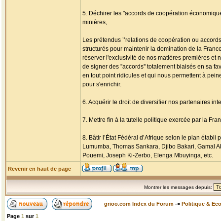
5. Déchirer les "accords de coopération économique"
minières,
Les prétendus ’’relations de coopération ou accords 
structurés pour maintenir la domination de la Franc
réserver l'exclusivité de nos matières premières e
de signer des ''accords'' totalement biaisés en sa fa
en tout point ridicules et qui nous permettent à pei
pour s'enrichir.
6. Acquérir le droit de diversifier nos partenaires 
7. Mettre fin à la tutelle politique exercée par la F
8. Bâtir l’État Fédéral d’Afrique selon le plan éta
Lumumba, Thomas Sankara, Djibo Bakari, Gamal Abdel
Pouemi, Joseph Ki-Zerbo, Elenga Mbuyinga, etc.
Revenir en haut de page
Montrer les messages depuis:
grioo.com Index du Forum
->
Politique & Ec
Page
1
sur
1