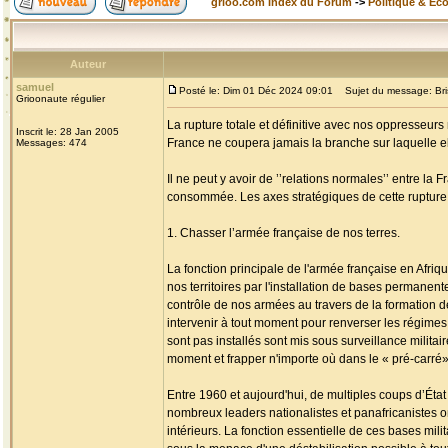
grioo.com Index du Forum
->
Politique & Ec
Auteur
samuel
Posté le: Dim 01 Déc 2024 09:01
Sujet du message: Brise
Grioonaute régulier
La rupture totale et définitive avec nos oppresseurs 
Inscrit le: 28 Jan 2005
France ne coupera jamais la branche sur laquelle ell
Messages: 474
Il ne peut y avoir de ’’relations normales’’ entre la 
consommée. Les axes stratégiques de cette rupture so
1. Chasser l’armée française de nos terres.
La fonction principale de l'armée française en Afriqu
nos territoires par l'installation de bases permanent
contrôle de nos armées au travers de la formation d
intervenir à tout moment pour renverser les régimes 
sont pas installés sont mis sous surveillance milit
moment et frapper n'importe où dans le « pré-carré»
Entre 1960 et aujourd'hui, de multiples coups d’État
nombreux leaders nationalistes et panafricanistes o
intérieurs. La fonction essentielle de ces bases mil