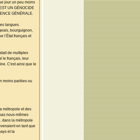
que jour un peu moins
s. C’EST UN GÉNOCIDE
ÉRENCE GÉNÉRALE.
res langues.
ngeais, bourguignon,
 l’État français et
tait de multiples
 le français, leur
ne. C'est ainsi que le
en moins parlées ou
a métropole et des
ns pas nous-mêmes
c. dans la métropole
revenaient en tant que
pays et la