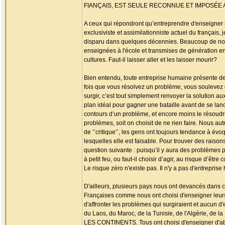
FIANÇAIS, EST SEULE RECONNUE ET IMPOSÉE
A ceux qui répondront qu’entreprendre d'enseigner n
exclusiviste et assimilationniste actuel du français,
disparu dans quelques décennies. Beaucoup de nos l
enseignées à l'école et transmises de génération en 
cultures. Faut-il laisser aller et les laisser mourir?
Bien entendu, toute entreprise humaine présente de
fois que vous résolvez un problème, vous soulevez d
surgir, c’est tout simplement renvoyer la solution aux
plan idéal pour gagner une bataille avant de se lanc
contours d’un problème, et encore moins le résoudre 
problèmes, soit on choisit de ne rien faire. Nous aut
de ’’critique’’, les gens ont toujours tendance à év
lesquelles elle est faisable. Pour trouver des raison
question suivante : puisqu’il y aura des problèmes pot
à petit feu, ou faut-il choisir d’agir, au risque d’êtr
Le risque zéro n'existe pas. Il n'y a pas d'entrepris
D'ailleurs, plusieurs pays nous ont devancés dans c
Françaises comme nous ont choisi d'enseigner leurs l
d'affronter les problèmes qui surgiraient et aucun d
du Laos, du Maroc, de la Tunisie, de l'Algéri
LES CONTINENTS. Tous ont choisi d'enseigner d'abord 