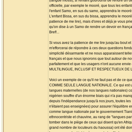
(langue mossi), à l'enfant gourounsi de rendre un de
officielle, par exemple le mooré, que tous les enfa
l'enfant Samo, en sus du samo, apprendra le mooré, l
L'enfant Bissa, en sus du bissa, apprendra le mooré, 
patience de me lire), mais d'ores et déjà je vous pri
qu'on dise à un Samo de rendre un devoir en frança
Bref!...
Si vous avez la patience de me lire jusqu'au bout e
m'efforcerai de répondre à ces deux questions fon
simplicité désarmante et ne nous apparaissent tell
français et que nous ignorons que tout autour de
parfaitement et que les usagers n'ont aucune envi
MULTILINGUE, INCLUSIF ET RESPECTUEUX DE LA 
Voici un exemple de ce qu'il ne faut pas et de ce q
COMME SEULE LANGUE NATIONALE. Ce qui est un premi
langues maternelles (de nos langues nationales) 
nigérien souffre d'un énorme biais qui n'a pas manq
depuis l'indépendance jusqu'à nos jours, toutes le
n'étaient pas enseignées) pour assurer l'équilibre e
comme langue nationale par le gouvernement Tiani, 
ethnocentriste et chauvine, au rang de ''langues par
tomber dans le piège de ceux qui disent qu'en Afrique
grand nombre de locuteurs du haoussa) ont été donn