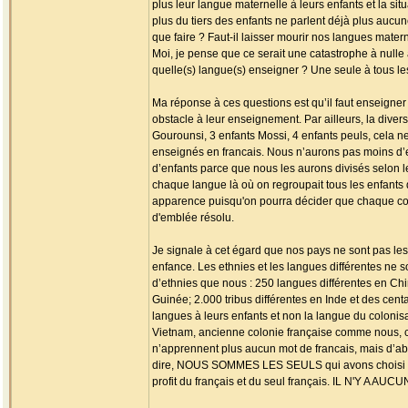
plus leur langue maternelle à leurs enfants et la s
plus du tiers des enfants ne parlent déjà plus aucun
que faire ? Faut-il laisser mourir nos langues matern
Moi, je pense que ce serait une catastrophe à nulle 
quelle(s) langue(s) enseigner ? Une seule à tous l
Ma réponse à ces questions est qu’il faut enseigner
obstacle à leur enseignement. Par ailleurs, la diver
Gourounsi, 3 enfants Mossi, 4 enfants peuls, cela n
enseignés en francais. Nous n’aurons pas moins d’
d’enfants parce que nous les aurons divisés selon 
chaque langue là où on regroupait tous les enfants
apparence puisqu'on pourra décider que chaque com
d'emblée résolu.
Je signale à cet égard que nos pays ne sont pas le
enfance. Les ethnies et les langues différentes ne s
d’ethnies que nous : 250 langues différentes en Chi
Guinée; 2.000 tribus différentes en Inde et des centa
langues à leurs enfants et non la langue du coloni
Vietnam, ancienne colonie française comme nous, com
n’apprennent plus aucun mot de francais, mais d’abo
dire, NOUS SOMMES LES SEULS qui avons choisi déli
profit du français et du seul français. IL N'Y