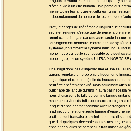
langues se valent intrinsèquement et qu'il n'y a p
d’ôter la vie à un être humain juste parce qu'il est
même toutes les langues et cultures humaines sont
indépendamment du nombre de locuteurs ou d'autre
Bref!, le danger de l'hégémonie linguistique et cultu
seule enseignée, c'est ce que dénonce la première 
remplacer le français par une autre seule langue, m
l'enseignement demeure, comme dans le système fran
systèmes, notamment le système multilingue, inclusif 
monolingue qui est le seul possible et le seul exist
monolingue, est un système ULTRA-MINORITAIRE 
Il ne s’agit donc pas d’imposer une et une seule la
aurons remplacé un problème d'hégémonie linguistiqu
linguistique et culturelle (celle du haoussa ou du
peut être entièrement évité, mais seulement atténué
burkinabè de langue gurunsi n’aura pas nécessairemen
nous choisissons le fulfuldé comme langue unitaire 
malentendu vient du fait que beaucoup de gens croien
langue d’enseignement comme avec le français aujour
n’admet qu’une et une seule langue d’enseignement)
profit du seul francais) et assimilationniste (il s’a
que d’ici quelques décennies toutes nos langues mat
enseignées, elles ne seront plus transmises de géné