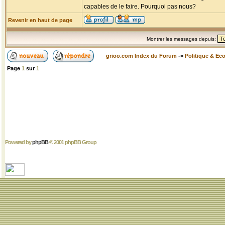
capables de le faire. Pourquoi pas nous?
Revenir en haut de page
Montrer les messages depuis:
grioo.com Index du Forum
->
Politique & Ec
Page
1
sur
1
Powered by
phpBB
© 2001 phpBB Group