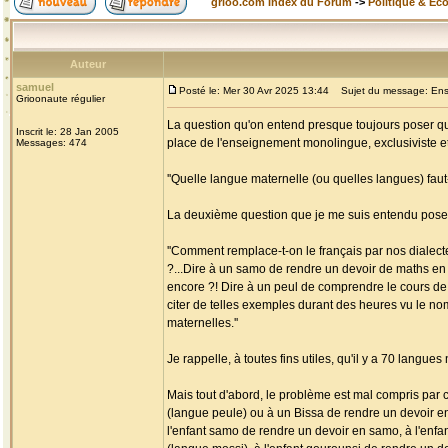
grioo.com Index du Forum
->
Politique & Ec
Auteur
samuel
Posté le: Mer 30 Avr 2025 13:44
Sujet du message: Ense
Grioonaute régulier
La question qu'on entend presque toujours poser q
Inscrit le: 28 Jan 2005
place de l'enseignement monolingue, exclusiviste et a
Messages: 474
''Quelle langue maternelle (ou quelles langues) fau
La deuxième question que je me suis entendu poser
''Comment remplace-t-on le français par nos dialecte
?...Dire à un samo de rendre un devoir de maths en
encore ?! Dire à un peul de comprendre le cours de 
citer de telles exemples durant des heures vu le n
maternelles.''
Je rappelle, à toutes fins utiles, qu'il y a 70 langu
Mais tout d'abord, le problème est mal compris par 
(langue peule) ou à un Bissa de rendre un devoir en
l'enfant samo de rendre un devoir en samo, à l'enfa