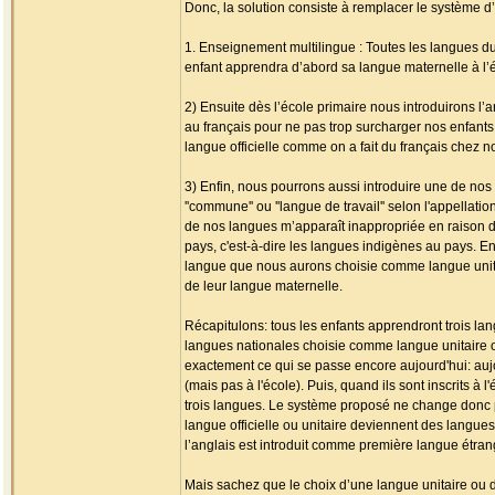
Donc, la solution consiste à remplacer le système 
1. Enseignement multilingue : Toutes les langues 
enfant apprendra d’abord sa langue maternelle à l’é
2) Ensuite dès l’école primaire nous introduirons l
au français pour ne pas trop surcharger nos enfant
langue officielle comme on a fait du français chez no
3) Enfin, nous pourrons aussi introduire une de nos 
''commune'' ou ''langue de travail'' selon l'appellat
de nos langues m’apparaît inappropriée en raison du 
pays, c'est-à-dire les langues indigènes au pays. E
langue que nous aurons choisie comme langue unitair
de leur langue maternelle.
Récapitulons: tous les enfants apprendront trois la
langues nationales choisie comme langue unitaire ou o
exactement ce qui se passe encore aujourd'hui: aujo
(mais pas à l'école). Puis, quand ils sont inscrits à l
trois langues. Le système proposé ne change donc pa
langue officielle ou unitaire deviennent des langue
l’anglais est introduit comme première langue étran
Mais sachez que le choix d’une langue unitaire ou d