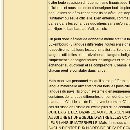
éviter toute suspicion d’hégémonisme linguistique
officielles et nous contenter d’enseigner tout simp
populations se dérouler comme ils se déroulent de
’’unitaire’’ ou seule officielle. Bien entendu, com
parlée dans les échanges quotidiens sans qu'on ait
au Niger, le bambara au Mali, etc. etc.
On peut donc décider de donner le même statut à tou
Luxembourg (3 langues différentes, toutes enseignée
respectivement à leurs locuteurs natifs) ; la Belgiqu
langues officielles et des dizaines de langues indig
simplement d’enseigner toutes les langues et de les 
échanger au quotidien et se comprendre. Comme je l
chacun peut le constater dans la rue.
Mais mon avis personnel est qu’il serait préférable
langue maternelle aux enfants car tous les pays cit
langues du pays. Ils ont un système d’enseignement
centaines de langues différentes, ont en général une
mandarin; C'est le cas de l'Iran avec le persan; C'est
cas du russe en Russie où existe plus d'une centa
QU'IL EXISTE DES DIZAINES, VOIRE DES CEN
AUSSI UNE ET UNE SEULE D'ENTRE ELLES COM
LEUR LANGUE MATERNELLE. Mais dans tous ces pays, 
AUCUN D'ENTRE EUX N'A DÉCIDÉ DE FAIRE C