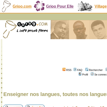
Grioo.com
Grioo Pour Elle
Village
RSS
FAQ
Rechercher
Profil
Se connect
Enseigner nos langues, toutes nos langue