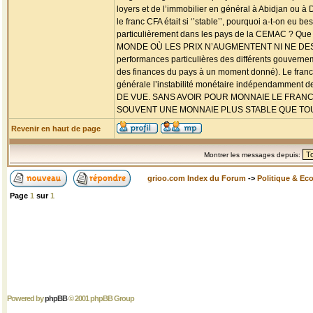
loyers et de l’immobilier en général à Abidjan ou à 
le franc CFA était si ‘’stable’’, pourquoi a-t-on eu 
particulièrement dans les pays de la CEMAC ? Qu
MONDE OÙ LES PRIX N’AUGMENTENT NI NE DESCENDENT 
performances particulières des différents gouverne
des finances du pays à un moment donné). Le franc 
générale l’instabilité monétaire indépendammen
DE VUE. SANS AVOIR POUR MONNAIE LE FRANC
SOUVENT UNE MONNAIE PLUS STABLE QUE TOU
Revenir en haut de page
Montrer les messages depuis:
grioo.com Index du Forum
->
Politique & Ec
Page
1
sur
1
Powered by
phpBB
© 2001 phpBB Group