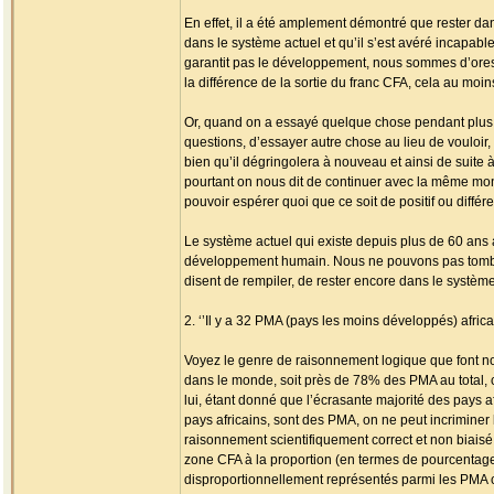
En effet, il a été amplement démontré que rester d
dans le système actuel et qu’il s’est avéré incapab
garantit pas le développement, nous sommes d’ores e
la différence de la sortie du franc CFA, cela au mo
Or, quand on a essayé quelque chose pendant plus d
questions, d’essayer autre chose au lieu de vouloi
bien qu’il dégringolera à nouveau et ainsi de suite à
pourtant on nous dit de continuer avec la même mon
pouvoir espérer quoi que ce soit de positif ou différe
Le système actuel qui existe depuis plus de 60 an
développement humain. Nous ne pouvons pas tomber 
disent de rempiler, de rester encore dans le systè
2. ‘’Il y a 32 PMA (pays les moins développés) africa
Voyez le genre de raisonnement logique que font no
dans le monde, soit près de 78% des PMA au total, c
lui, étant donné que l’écrasante majorité des pays a
pays africains, sont des PMA, on ne peut incriminer l
raisonnement scientifiquement correct et non biaisé
zone CFA à la proportion (en termes de pourcentage
disproportionnellement représentés parmi les PMA c