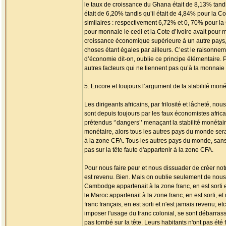
le taux de croissance du Ghana était de 8,13% tandi
était de 6,20% tandis qu’il était de 4,84% pour la C
similaires : respectivement 6,72% et 0, 70% pour la
pour monnaie le cedi et la Cote d’Ivoire avait pour
croissance économique supérieure à un autre pays, 
choses étant égales par ailleurs. C’est le raisonnem
d’économie dit-on, oublie ce principe élémentaire. 
autres facteurs qui ne tiennent pas qu’à la monnai
5. Encore et toujours l’argument de la stabilité moné
Les dirigeants africains, par frilosité et lâcheté, n
sont depuis toujours par les faux économistes africain
prétendus ‘’dangers’’ menaçant la stabilité monétaire
monétaire, alors tous les autres pays du monde sera
à la zone CFA. Tous les autres pays du monde, sans 
pas sur la tête faute d'appartenir à la zone CFA.
Pour nous faire peur et nous dissuader de créer not
est revenu. Bien. Mais on oublie seulement de nous d
Cambodge appartenait à la zone franc, en est sorti e
le Maroc appartenait à la zone franc, en est sorti,
franc français, en est sorti et n'est jamais revenu; 
imposer l'usage du franc colonial, se sont débarras
pas tombé sur la tête. Leurs habitants n'ont pas ét