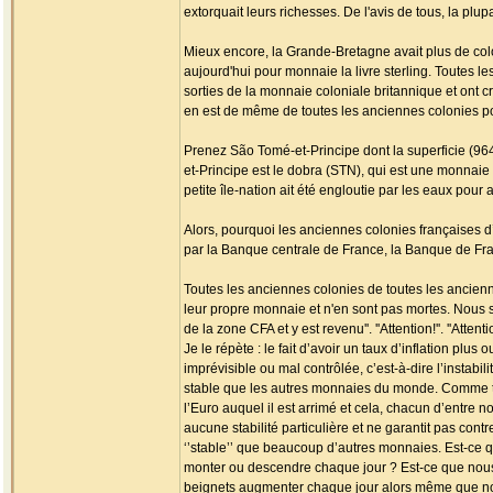
extorquait leurs richesses. De l'avis de tous, la pl
Mieux encore, la Grande-Bretagne avait plus de col
aujourd'hui pour monnaie la livre sterling. Toutes 
sorties de la monnaie coloniale britannique et ont c
en est de même de toutes les anciennes colonies po
Prenez São Tomé-et-Principe dont la superficie (964
et-Principe est le dobra (STN), qui est une monnaie 
petite île-nation ait été engloutie par les eaux pour
Alors, pourquoi les anciennes colonies françaises d’A
par la Banque centrale de France, la Banque de Fr
Toutes les anciennes colonies de toutes les ancien
leur propre monnaie et n'en sont pas mortes. Nous somm
de la zone CFA et y est revenu''. ''Attention!''. ''Attentio
Je le répète : le fait d’avoir un taux d’inflation plu
imprévisible ou mal contrôlée, c’est-à-dire l’instabi
stable que les autres monnaies du monde. Comme to
l’Euro auquel il est arrimé et cela, chacun d’entre 
aucune stabilité particulière et ne garantit pas contr
‘’stable’’ que beaucoup d’autres monnaies. Est-ce q
monter ou descendre chaque jour ? Est-ce que nous ne
beignets augmenter chaque jour alors même que nou