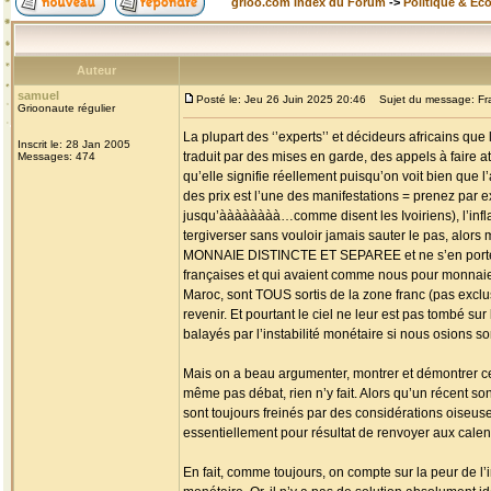
grioo.com Index du Forum
->
Politique & Ec
Auteur
samuel
Posté le: Jeu 26 Juin 2025 20:46
Sujet du message: Fra
Grioonaute régulier
La plupart des ‘’experts’’ et décideurs africains qu
Inscrit le: 28 Jan 2005
traduit par des mises en garde, des appels à faire at
Messages: 474
qu’elle signifie réellement puisqu’on voit bien que l
des prix est l’une des manifestations = prenez par e
jusqu’àààààààà…comme disent les Ivoiriens), l’infl
tergiverser sans vouloir jamais sauter le pa
MONNAIE DISTINCTE ET SEPAREE et ne s’en portent
françaises et qui avaient comme nous pour monnaie l
Maroc, sont TOUS sortis de la zone franc (pas exclus
revenir. Et pourtant le ciel ne leur est pas tombé sur
balayés par l’instabilité monétaire si nous osions s
Mais on a beau argumenter, montrer et démontrer ce q
même pas débat, rien n’y fait. Alors qu’un récent so
sont toujours freinés par des considérations oiseus
essentiellement pour résultat de renvoyer aux cale
En fait, comme toujours, on compte sur la peur de l’