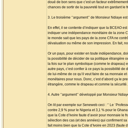
doué de bon sens que c’est un facteur extrêmement
chances de sortir de la pauvreté tout en gardant le 
3. Le troisième ‘’argument’’ de Monsieur Ndiaye est 
En effet, il se contente d’indiquer que la BCEAO est
indiquer une indépendance monétaire de la zone CFA.
le monde sait que les pays de la zone CFA ne contr
dévaluation ou même de son impression. En fait, no
Or un pays, pour exister en toute indépendance, doi
la possibilité de décider de sa politique étrangère 
la fois sur le plan symbolique (comme le drapeau) et
autre pays, c’est confier à ce pays la possibilité d
de lui-même de ce qu’il veut faire de sa monnaie et 
monétaires pour nous. Donc, c’est d’abord ça le pr
étrangère, comme le drapeau et comme la sécurité. 
4. Autre ‘’argument’’ développé par Monsieur Ndiaye
On lit par exemple sur Seneweb ceci : ‘’ Le ¨Profess
contre 2,9 % pour le Nigeria et 3,1 % pour le Ghana’
que la Cote d’Ivoire faute d’avoir pour monnaie le 
sélection des cas (et des années) qui confirment sa 
fait moins bien que la Cote d’Ivoire en 2023 (faute