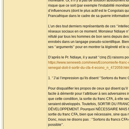
monétaire. Or, il n’y a pas de solution absolument i
risque que ce soit (par exemple l'instabilité monétair
d’influenceurs (dont le plus actif est le Congolais q
Francafrique dans le cadre de sa guerre informationn
L’un des tout derniers représentants de ces ‘’intell
réseaux sociaux en ce moment. Monsieur Ndiaye n’a
réfuté par tous les hommes de bon sens depuis des 
enrobés dans un langage pseudo-scientifique. Bien
ses ‘’arguments’’ pour en montrer la légèreté et le c
D’après le Pr. Ndiaye, il y aurait ‘’cinq (5) raisons p
https://www.seneweb.com/news/Economie/le-franc-
senegal-doit-il-sortir-du-cfa-4-econo_n_472059.htm
1. ‘’J’ai l’impression qu’ils disent ‘’Sortons du fra
Pour disqualifier les propos de ceux qui disent qu’il
facile à démentir pour l’attribuer à ses adversaires i
que cette condition, la sortie du franc CFA, à elle 
seraient développés. Toutefois, SORTIR DU 
DÉVELOPPEMENT. Pourquoi NÉCESSAIRE MAIS NO
sortie du franc CFA, bien que nécessaire, sine qua n
Donc, nous ne disons pas : ‘’Sortons du francs CFA 
possible’’.