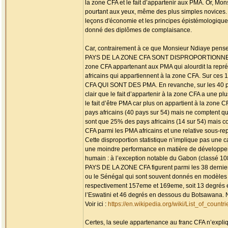
la zone CFA et le fait d’appartenir aux PMA. Or, Mon
pourtant aux yeux, même des plus simples novices. C
leçons d'économie et les principes épistémologiques 
donné des diplômes de complaisance.
Car, contrairement à ce que Monsieur Ndiaye pense,
PAYS DE LA ZONE CFA SONT DISPROPORTIONNELLE
zone CFA appartenant aux PMA qui alourdit la représe
africains qui appartiennent à la zone CFA. Sur c
CFA QUI SONT DES PMA. En revanche, sur les 40 pays
clair que le fait d’appartenir à la zone CFA a une pl
le fait d’être PMA car plus on appartient à la zone
pays africains (40 pays sur 54) mais ne comptent q
sont que 25% des pays africains (14 sur 54) mais co
CFA parmi les PMA africains et une relative sous-r
Cette disproportion statistique n’implique pas une c
une moindre performance en matière de développeme
humain : à l’exception notable du Gabon (classé 
PAYS DE LA ZONE CFA figurent parmi les 38 dernie
ou le Sénégal qui sont souvent donnés en modèles et 
respectivement 157eme et 169eme, soit 13 degré
l’Eswatini et 46 degrés en dessous du Botsawana. No
Voir ici :
https://en.wikipedia.org/wiki/List_of_co
Certes, la seule appartenance au franc CFA n’expliqu