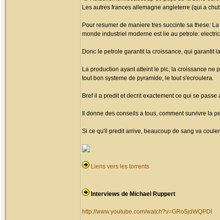
Les autres frances allemagne angleterre (qui a ch
Pour resumer de maniere tres succinte sa these: La c
monde industriel moderne est lie au petrole: electric
Donc le petrole garantit la croissance, qui garantit la
La production ayant atteint le pic, la croissance ne
tout bon systeme de pyramide, le tout s'ecroulera.
Bref il a predit et decrit exactement ce qui se pass
Il donne des conseils a tous, comment survivre la pe
Si ce qu'il predit arrive, beaucoup de sang va couler
Liens vers les torrents
Interviews de Michael Ruppert
http://www.youtube.com/watch?v=GRo5jdWQPDI