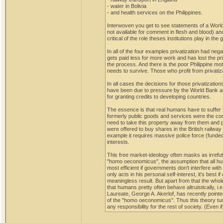
- water in Bolivia
- and health services on the Philippines.
Interwoven you get to see statements of a Worl
not available for comment in flesh and blood) a
critical of the role theses institutions play in the 
In all of the four examples privatization had neg
gets paid less for more work and has lost the pr
the process. And there is the poor Philippine mo
needs to survive. Those who profit from privatiza
In all cases the decisions for those privatizatio
have been due to pressure by the World Bank and
for granting credits to developing countries.
The essence is that real humans have to suffer fro
formerly public goods and services were the com
need to take this property away from them and pu
were offered to buy shares in the British railwa
example it requires massive police force (funded b
interests.
This free market-ideology often masks as irrefu
"homo oeconomicus", the assumption that all huma
most efficient if governments don't interfere wit
only acts in his personal self-interest, it's best i
meaningless result. But apart from that the whole 
that humans pretty often behave altruistically, i
Laureate, George A. Akerlof, has recently pointed
of the "homo oeconomicus". Thus this theory tur
any responsibility for the rest of society. (Even 