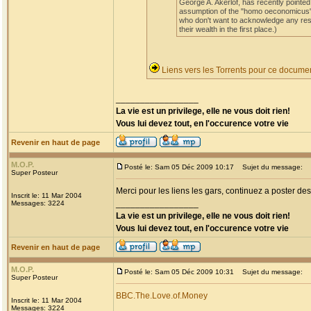
George A. Akerlof, has recently pointed o
assumption of the "homo oeconomicus". 
who don't want to acknowledge any respo
their wealth in the first place.)
Liens vers les Torrents pour ce docume
_________________
La vie est un privilege, elle ne vous doit rien!
Vous lui devez tout, en l'occurence votre vie
Revenir en haut de page
M.O.P.
Posté le: Sam 05 Déc 2009 10:17
Sujet du message:
Super Posteur
Merci pour les liens les gars, continuez a poster 
Inscrit le: 11 Mar 2004
_________________
Messages: 3224
La vie est un privilege, elle ne vous doit rien!
Vous lui devez tout, en l'occurence votre vie
Revenir en haut de page
M.O.P.
Posté le: Sam 05 Déc 2009 10:31
Sujet du message:
Super Posteur
BBC.The.Love.of.Money
Inscrit le: 11 Mar 2004
Messages: 3224