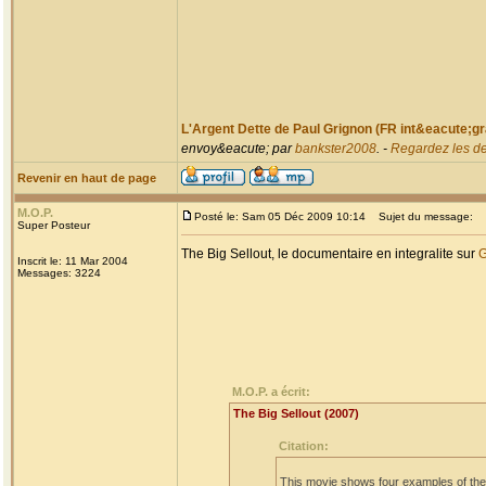
L'Argent Dette de Paul Grignon (FR int&eacute;gr
envoy&eacute; par
bankster2008
. -
Regardez les de
Revenir en haut de page
M.O.P.
Posté le: Sam 05 Déc 2009 10:14
Sujet du message:
Super Posteur
The Big Sellout, le documentaire en integralite sur
G
Inscrit le: 11 Mar 2004
Messages: 3224
M.O.P. a écrit:
The Big Sellout (2007)
Citation:
This movie shows four examples of the d