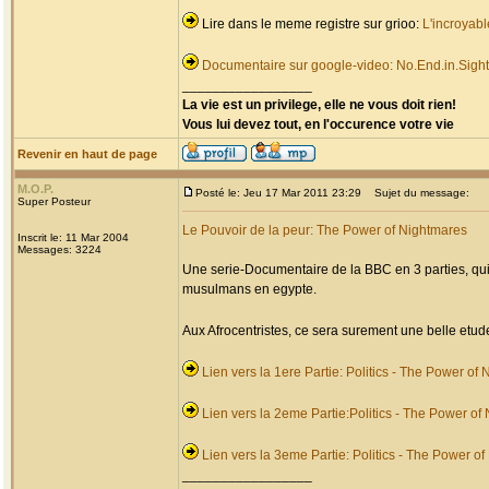
Lire dans le meme registre sur grioo:
L'incroyabl
Documentaire sur google-video: No.End.in.Sight
_________________
La vie est un privilege, elle ne vous doit rien!
Vous lui devez tout, en l'occurence votre vie
Revenir en haut de page
M.O.P.
Posté le: Jeu 17 Mar 2011 23:29
Sujet du message:
Super Posteur
Le Pouvoir de la peur: The Power of Nightmares
Inscrit le: 11 Mar 2004
Messages: 3224
Une serie-Documentaire de la BBC en 3 parties, q
musulmans en egypte.
Aux Afrocentristes, ce sera surement une belle etu
Lien vers la 1ere Partie: Politics - The Power of 
Lien vers la 2eme Partie:Politics - The Power of
Lien vers la 3eme Partie: Politics - The Power o
_________________