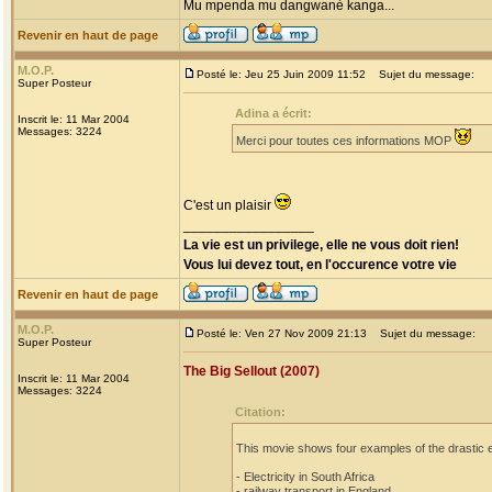
Mu mpenda mu dangwanè kanga...
Revenir en haut de page
M.O.P.
Posté le: Jeu 25 Juin 2009 11:52
Sujet du message:
Super Posteur
Adina a écrit:
Inscrit le: 11 Mar 2004
Messages: 3224
Merci pour toutes ces informations MOP
C'est un plaisir
_________________
La vie est un privilege, elle ne vous doit rien!
Vous lui devez tout, en l'occurence votre vie
Revenir en haut de page
M.O.P.
Posté le: Ven 27 Nov 2009 21:13
Sujet du message:
Super Posteur
The Big Sellout (2007)
Inscrit le: 11 Mar 2004
Messages: 3224
Citation:
This movie shows four examples of the drastic ef
- Electricity in South Africa
- railway transport in England