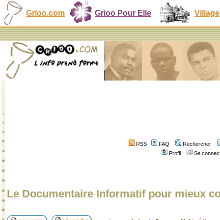
Grioo.com
Grioo Pour Elle
Village
RSS
FAQ
Rechercher
Profil
Se connect
Le Documentaire Informatif pour mieux 