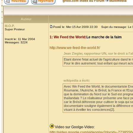
grioo.com Index du Forum
->
Multimédia
Auteur
M.O.P.
Posté le: Mer 15 Avr 2009 22:30
Sujet du message: Le D
Super Posteur
1: We Feed the World:
Le marche de la faim
Inscrit le: 11 Mar 2004
Messages: 3224
http://www.we-feed-the-world.fr/
Jean Ziegler, rapporteur UN, sur le droit a l'a
Etant donne l'etat actuel de l'agriculture dand le 
Pour le dire autrement: tout enfant qui meurt act
wikipedia a écrit:
Avec We Feed the World, le documentariste Erw
Roumanie, l'Autriche, le Brésil, la France et l'E
que la domination du Nord sur le Sud est pregna
thaïlandais ? Le réalisateur présente une face p
car le Brésil déforeste pour cultiver le soja qui 
documentaire souligne également la différence en
visant à éveiller les consciences[2].
Video sur Goolge-Video:
http://video.google.com/videoplay?docid=-77