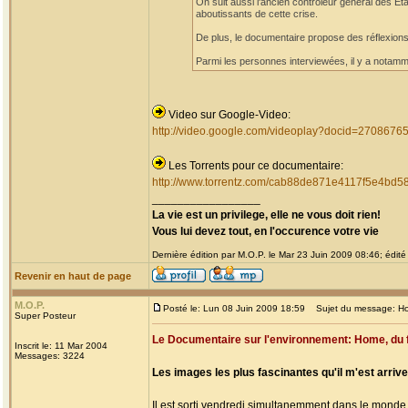
On suit aussi l'ancien contrôleur général des Ét
aboutissants de cette crise.
De plus, le documentaire propose des réflexions
Parmi les personnes interviewées, il y a notam
Video sur Google-Video:
http://video.google.com/videoplay?docid=2708
Les Torrents pour ce documentaire:
http://www.torrentz.com/cab88de871e4117f5e4bd
_________________
La vie est un privilege, elle ne vous doit rien!
Vous lui devez tout, en l'occurence votre vie
Dernière édition par M.O.P. le Mar 23 Juin 2009 08:46; édité 
Revenir en haut de page
M.O.P.
Posté le: Lun 08 Juin 2009 18:59
Sujet du message: H
Super Posteur
Le Documentaire sur l'environnement: Home, du 
Inscrit le: 11 Mar 2004
Messages: 3224
Les images les plus fascinantes qu'il m'est arrive
Il est sorti vendredi simultanemment dans le monde en