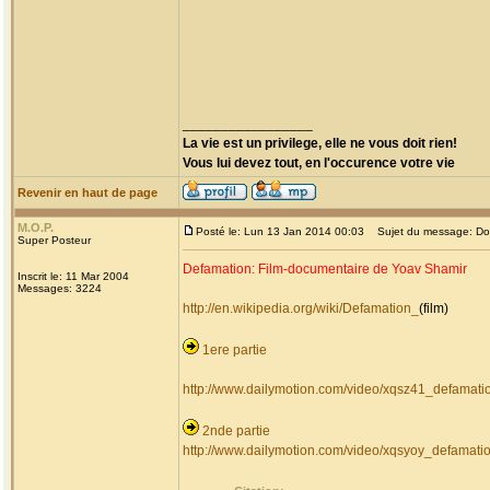
_________________
La vie est un privilege, elle ne vous doit rien!
Vous lui devez tout, en l'occurence votre vie
Revenir en haut de page
M.O.P.
Posté le: Lun 13 Jan 2014 00:03
Sujet du message: Do
Super Posteur
Defamation: Film-documentaire de Yoav Shamir
Inscrit le: 11 Mar 2004
Messages: 3224
http://en.wikipedia.org/wiki/Defamation_
(film)
1ere partie
http://www.dailymotion.com/video/xqsz41_defamat
2nde partie
http://www.dailymotion.com/video/xqsyoy_defamat