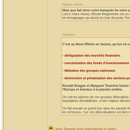
Figaro a écrit:
Mais que fait donc votre banquier de votre a
Lets's make money d'Erwin Wagenhofer est un do
de témoignages qui donne la chair de poule. Par
Citation:
C’est au Mont Pèlerin en Suisse, qu’est né ce
- dérégulation des marchés financiers
- concentration des fonds d’investissement
- libération des groupes nationaux
- destruction et privatisation des services p
Ronald Reagan et Margaret Thatcher furent l
l’Europe et étendus à la planète entière.
On voit les patrons de ces groupes délocalisés en 
populations déstabilisées, ni des régions dévast
On fait ensuite un grand tour dans les paradis f
les richesses. Car ces délocalisations ont bien s
Liens Torrents pour telecharger la video