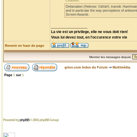
Citation:
Defamation (Hebrew: השמצה‎; translit. Hashmatsa) is a 2009 documentary film by award-winning filmmaker Yoav Shamir. The film examines antisemitism,
and in particular the way perceptions of antisemi
Screen Awards.
_________________
La vie est un privilege, elle ne vous doit rien!
Vous lui devez tout, en l'occurence votre vie
Revenir en haut de page
Montrer les messages depuis:
grioo.com Index du Forum
->
Multimédia
Page
1
sur
1
Powered by
phpBB
© 2001 phpBB Group