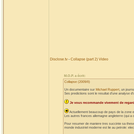
Disclose.tv
-
Collapse (part 2) Video
M.O.P. a écrit:
Collapse (2009/II)
Un documentaire sur
Michael Ruppert
, un journa
Ses predictions sont le resultat d'une analyse d'
Je vous recommande vivement de regard
Actuellement beaucoup de pays de la zone euro
Les autres frances allemagne angleterre (qui 
Pour resumer de maniere tres succinte sa these: 
monde industriel moderne est lie au petrole: elec