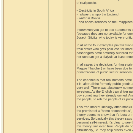
of real people:
- Electricity in South Africa
- railway transport in England
- water in Bolivia
- and health services on the Philippines
Interwoven you get to see statements 
(because they are not available for c
Joseph Stiglitz, who today is very critica
In all of the four examples privatizati
train driver who gets paid less for more
passengers have severely suffered thro
her son can get a dialysis at least onc
In all cases the decisions for those pri
Maggie Thatcher) or have been due to 
privatizations of public sector services 
The essence is that real humans have to
it is: after all the formerly public go
very well. There was absolutely no nee
investors. As the English train driver pu
buy something they already owned. And 
the people) to rob the people of its publi
This free market-ideology often masks 
the premise of a "homo oeconomicus", th
theory seems to show that it's best or 
services. So basically this theory says t
personal self-interest. It's clear to see
this theory isn't even true. People do n
altruistically, i.e. they help others ev