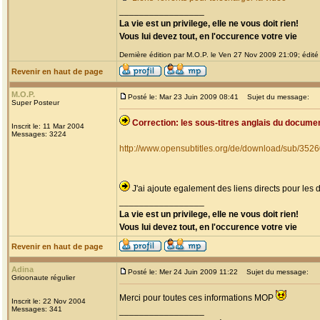
_________________
La vie est un privilege, elle ne vous doit rien!
Vous lui devez tout, en l'occurence votre vie
Dernière édition par M.O.P. le Ven 27 Nov 2009 21:09; édité 
Revenir en haut de page
M.O.P.
Posté le: Mar 23 Juin 2009 08:41
Sujet du message:
Super Posteur
Correction: les sous-titres anglais du docume
Inscrit le: 11 Mar 2004
Messages: 3224
http://www.opensubtitles.org/de/download/sub/352
J'ai ajoute egalement des liens directs pour le
_________________
La vie est un privilege, elle ne vous doit rien!
Vous lui devez tout, en l'occurence votre vie
Revenir en haut de page
Adina
Posté le: Mer 24 Juin 2009 11:22
Sujet du message:
Grioonaute régulier
Merci pour toutes ces informations MOP
Inscrit le: 22 Nov 2004
Messages: 341
_________________