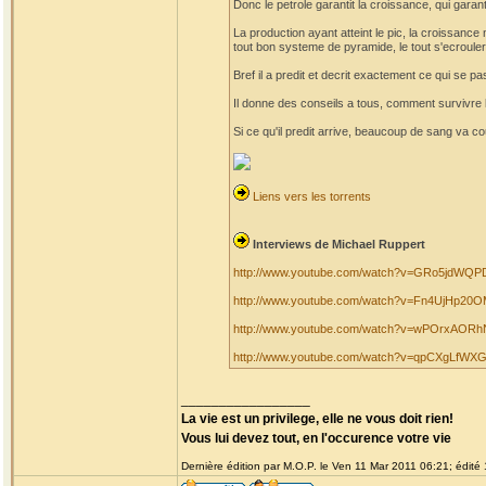
Donc le petrole garantit la croissance, qui garanti
La production ayant atteint le pic, la croissanc
tout bon systeme de pyramide, le tout s'ecrouler
Bref il a predit et decrit exactement ce qui se 
Il donne des conseils a tous, comment survivre l
Si ce qu'il predit arrive, beaucoup de sang va co
Liens vers les torrents
Interviews de Michael Ruppert
http://www.youtube.com/watch?v=GRo5jdWQP
http://www.youtube.com/watch?v=Fn4UjHp20
http://www.youtube.com/watch?v=wPOrxAORh
http://www.youtube.com/watch?v=qpCXgLfWX
_________________
La vie est un privilege, elle ne vous doit rien!
Vous lui devez tout, en l'occurence votre vie
Dernière édition par M.O.P. le Ven 11 Mar 2011 06:21; édité 1