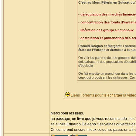
C’est au Mont Pèlerin en Suisse, qu’e
- dérégulation des marchés financie
- concentration des fonds d’invest
- libération des groupes nationaux
- destruction et privatisation des se
Ronald Reagan et Margaret Thatcher 
états de l’Europe et étendus à la pla
On voit les patrons de ces groupes déloca
délocalisés, ni des populations déstabi
d’écologie
On fait ensuite un grand tour dans les 
ceux qui produisent les richesses. Car c
Liens Torrents pour telecharger la vide
Merci pour les liens.
au passage, un livre que je vous recommande : les 
et le livre Eduardo Galeano : les veines ouvertes de
On comprend encore mieux ce qui se passe en afriq