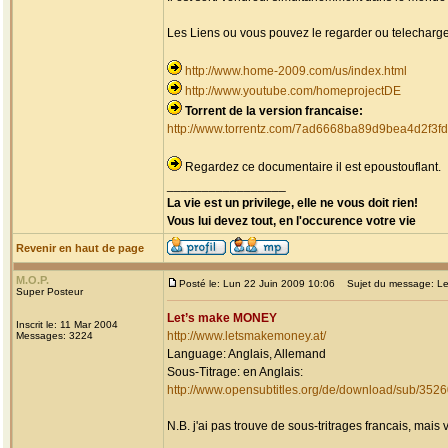
Les Liens ou vous pouvez le regarder ou telecharge
http://www.home-2009.com/us/index.html
http://www.youtube.com/homeprojectDE
Torrent de la version francaise:
http://www.torrentz.com/7ad6668ba89d9bea4d2f3
Regardez ce documentaire il est epoustouflant.
_________________
La vie est un privilege, elle ne vous doit rien!
Vous lui devez tout, en l'occurence votre vie
Revenir en haut de page
M.O.P.
Posté le: Lun 22 Juin 2009 10:06
Sujet du message: L
Super Posteur
Let’s make MONEY
Inscrit le: 11 Mar 2004
http://www.letsmakemoney.at/
Messages: 3224
Language: Anglais, Allemand
Sous-Titrage: en Anglais:
http://www.opensubtitles.org/de/download/sub/352
N.B. j'ai pas trouve de sous-tritrages francais, mais 