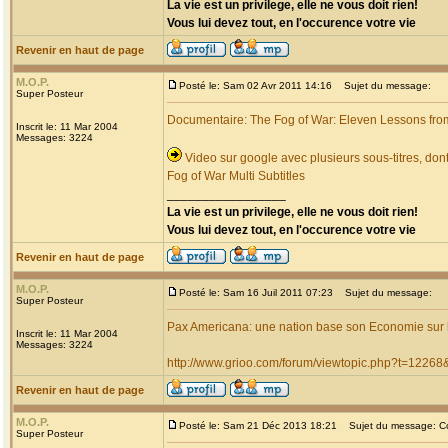
La vie est un privilege, elle ne vous doit rien!
Vous lui devez tout, en l'occurence votre vie
Revenir en haut de page
M.O.P.
Posté le: Sam 02 Avr 2011 14:16
Sujet du message:
Super Posteur
Documentaire: The Fog of War: Eleven Lessons from
Inscrit le: 11 Mar 2004
Messages: 3224
Video sur google avec plusieurs sous-titres, dont
Fog of War Multi Subtitles
_________________
La vie est un privilege, elle ne vous doit rien!
Vous lui devez tout, en l'occurence votre vie
Revenir en haut de page
M.O.P.
Posté le: Sam 16 Juil 2011 07:23
Sujet du message:
Super Posteur
Pax Americana: une nation base son Economie sur 
Inscrit le: 11 Mar 2004
Messages: 3224
http://www.grioo.com/forum/viewtopic.php?t=1226
Revenir en haut de page
M.O.P.
Posté le: Sam 21 Déc 2013 18:21
Sujet du message: Co
Super Posteur