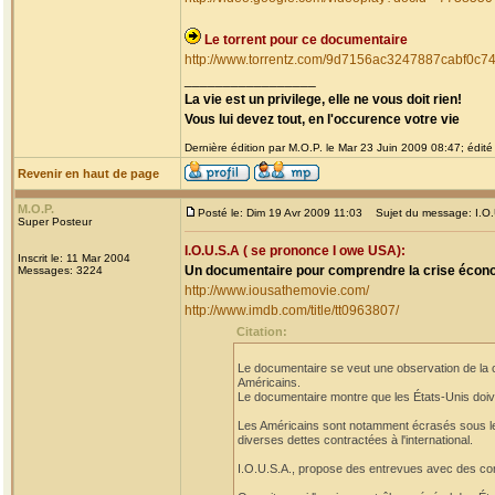
Le torrent pour ce documentaire
http://www.torrentz.com/9d7156ac3247887cabf0
_________________
La vie est un privilege, elle ne vous doit rien!
Vous lui devez tout, en l'occurence votre vie
Dernière édition par M.O.P. le Mar 23 Juin 2009 08:47; édité 
Revenir en haut de page
M.O.P.
Posté le: Dim 19 Avr 2009 11:03
Sujet du message: I.O.U
Super Posteur
I.O.U.S.A ( se prononce I owe USA):
Inscrit le: 11 Mar 2004
Un documentaire pour comprendre la crise écon
Messages: 3224
http://www.iousathemovie.com/
http://www.imdb.com/title/tt0963807/
Citation:
Le documentaire se veut une observation de la c
Américains.
Le documentaire montre que les États-Unis doiv
Les Américains sont notamment écrasés sous le 
diverses dettes contractées à l'international.
I.O.U.S.A., propose des entrevues avec des c