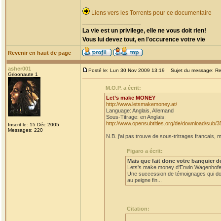
Liens vers les Torrents pour ce documentaire
_________________
La vie est un privilege, elle ne vous doit rien!
Vous lui devez tout, en l'occurence votre vie
Revenir en haut de page
asher001
Posté le: Lun 30 Nov 2009 13:19
Sujet du message: Re
Grioonaute 1
M.O.P. a écrit:
Let’s make MONEY
http://www.letsmakemoney.at/
Language: Anglais, Allemand
Sous-Titrage: en Anglais:
http://www.opensubtitles.org/de/download/sub/
Inscrit le: 15 Déc 2005
Messages: 220
N.B. j'ai pas trouve de sous-tritrages francais, m
Figaro a écrit:
Mais que fait donc votre banquier d
Lets's make money d'Erwin Wagenhofer e
Une succession de témoignages qui don
au peigne fin...
Citation: