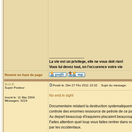
_________________
La vie est un privilege, elle ne vous doit rien!
Vous lui devez tout, en l'occurence votre vie
Revenir en haut de page
M.O.P.
Posté le: Dim 27 Fév 2011 10:32
Sujet du message:
Super Posteur
No end in sight
Inscrit le: 11 Mar 2004
Messages: 3224
Documentaire relatant la destruction systematiquemen
controle des enormes ressource de petrole de ce p
Au depart beaucoup d'iraquiens placaient beaucoup 
Faites attention quel loup vous faites rentrer dans v
par les occidentaux.