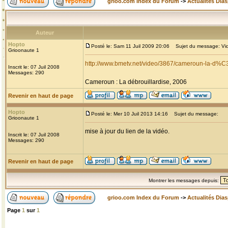
grioo.com Index du Forum
->
Actualités Dia
Auteur
Hopto
Posté le: Sam 11 Juil 2009 20:06
Sujet du message: Vide
Grioonaute 1
http://www.bmetv.net/video/3867/cameroun-la-d%C
Inscrit le: 07 Juil 2008
Messages: 290
Cameroun : La débrouillardise, 2006
Revenir en haut de page
Hopto
Posté le: Mer 10 Juil 2013 14:16
Sujet du message:
Grioonaute 1
mise à jour du lien de la vidéo.
Inscrit le: 07 Juil 2008
Messages: 290
Revenir en haut de page
Montrer les messages depuis:
grioo.com Index du Forum
->
Actualités Dia
Page
1
sur
1