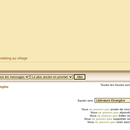
ekking au village
Toutes les heures so
angère
Sauter vers:
Vous
ne pouvez pas
poster de nouv
Vous
ne pouvez pas
répondr
Vous
ne pouvez pas
éditer v
Vous
ne pouvez pas
supprimer v
Vous
ne pouvez pas
voter dans