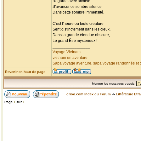
Regarde avec anxiété
S'avancer ce sombre silence
Dans cette sombre immensité.
C'est l'heure où toute créature
Sent distinctement dans les cieux,
Dans la grande étendue obscure,
Le grand Être mystérieux !
_________________
Voyage Vietnam
vietnam en aventure
Sapa voyage aventure, sapa voyage randonnés et tr
Revenir en haut de page
Montrer les messages depuis:
grioo.com Index du Forum
->
Littérature Etr
Page
1
sur
1