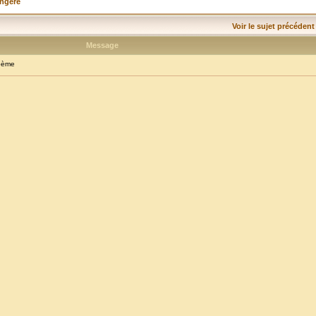
angère
Voir le sujet précédent
Message
oème