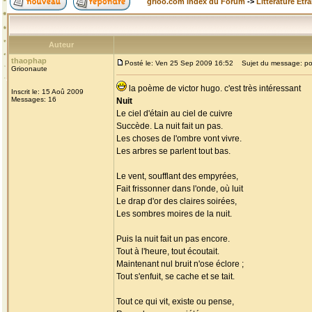
grioo.com Index du Forum
->
Littérature Etr
Auteur
thaophap
Posté le: Ven 25 Sep 2009 16:52
Sujet du message: p
Grioonaute
la poème de victor hugo. c'est très intéressant
Inscrit le: 15 Aoû 2009
Messages: 16
Nuit
Le ciel d'étain au ciel de cuivre
Succède. La nuit fait un pas.
Les choses de l'ombre vont vivre.
Les arbres se parlent tout bas.
Le vent, soufflant des empyrées,
Fait frissonner dans l'onde, où luit
Le drap d'or des claires soirées,
Les sombres moires de la nuit.
Puis la nuit fait un pas encore.
Tout à l'heure, tout écoutait.
Maintenant nul bruit n'ose éclore ;
Tout s'enfuit, se cache et se tait.
Tout ce qui vit, existe ou pense,