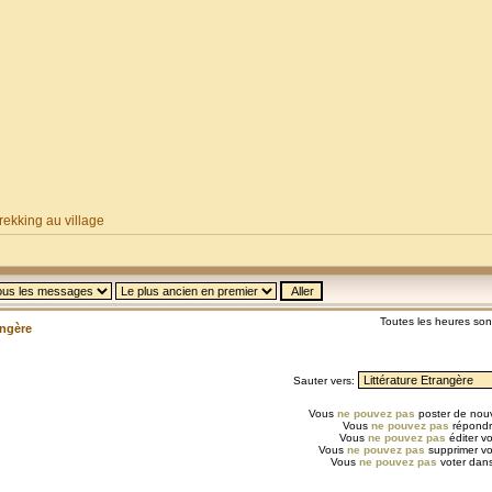
ekking au village
Toutes les heures so
angère
Sauter vers:
Vous
ne pouvez pas
poster de nouv
Vous
ne pouvez pas
répondr
Vous
ne pouvez pas
éditer v
Vous
ne pouvez pas
supprimer v
Vous
ne pouvez pas
voter dans