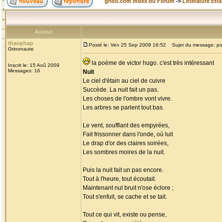
grioo.com Index du Forum
->
Littérature Etr
Auteur
thaophap
Posté le: Ven 25 Sep 2009 16:52
Sujet du message: p
Grioonaute
la poème de victor hugo. c'est très intéressant
Inscrit le: 15 Aoû 2009
Messages: 16
Nuit
Le ciel d'étain au ciel de cuivre
Succède. La nuit fait un pas.
Les choses de l'ombre vont vivre.
Les arbres se parlent tout bas.
Le vent, soufflant des empyrées,
Fait frissonner dans l'onde, où luit
Le drap d'or des claires soirées,
Les sombres moires de la nuit.
Puis la nuit fait un pas encore.
Tout à l'heure, tout écoutait.
Maintenant nul bruit n'ose éclore ;
Tout s'enfuit, se cache et se tait.
Tout ce qui vit, existe ou pense,