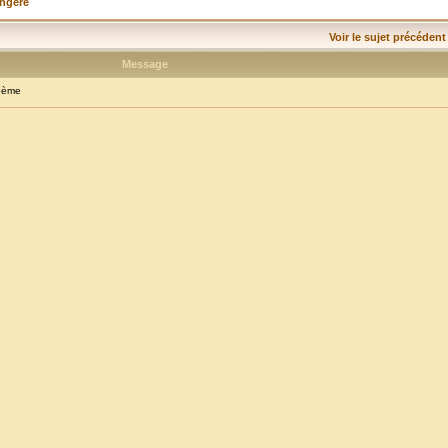
angère
Voir le sujet précédent
Message
oème